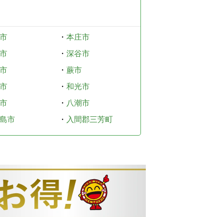
市
・
本庄市
市
・
深谷市
市
・
蕨市
市
・
和光市
市
・
八潮市
島市
・
入間郡三芳町