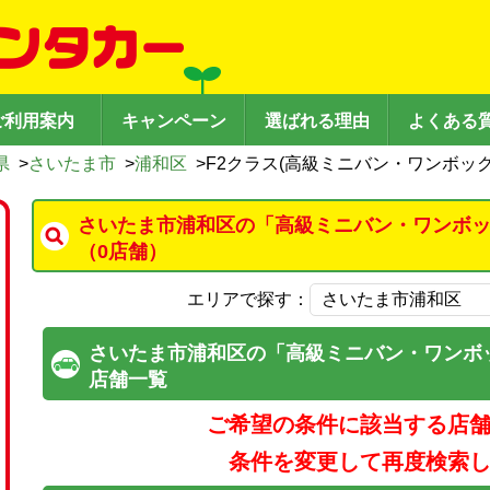
ご利用案内
キャンペーン
選ばれる理由
よくある
県
>
さいたま市
>
浦和区
>
F2クラス(高級ミニバン・ワンボック
さいたま市浦和区の「高級ミニバン・ワンボ
（0店舗）
エリアで探す：
さいたま市浦和区の「高級ミニバン・ワンボ
店舗一覧
ご希望の条件に該当する店
条件を変更して再度検索