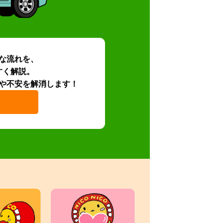
な流れを、
すく解説。
や不安を解消します！