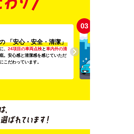
03
の
「安心・安全・清潔」
に、
24項目の車両点検
と
車内外の清
底。安心感と清潔感を感じていただ
にこだわっています。