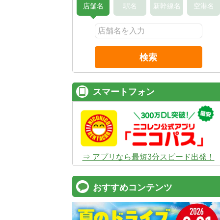
店舗名
駅名
新幹線名
空港名
検索
スマートフォン
⇒ アプリなら最短3分スピード出発！
おすすめコンテンツ