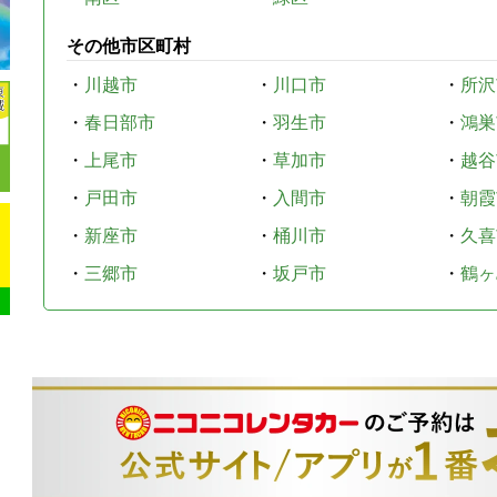
その他市区町村
・
川越市
・
川口市
・
所沢
・
春日部市
・
羽生市
・
鴻巣
・
上尾市
・
草加市
・
越谷
・
戸田市
・
入間市
・
朝霞
・
新座市
・
桶川市
・
久喜
・
三郷市
・
坂戸市
・
鶴ヶ