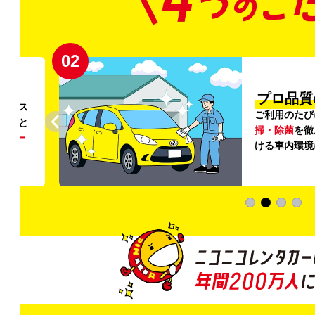
02
円〜
プロ品質
リンス
ご利用のたび
ること
掃・除菌
を徹
う
リー
ける車内環境