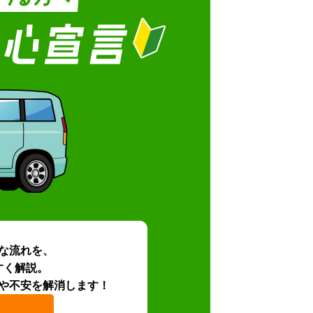
な流れを、
すく解説。
や不安を解消します！