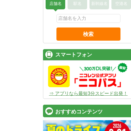
店舗名
駅名
新幹線名
空港名
検索
スマートフォン
⇒ アプリなら最短3分スピード出発！
おすすめコンテンツ