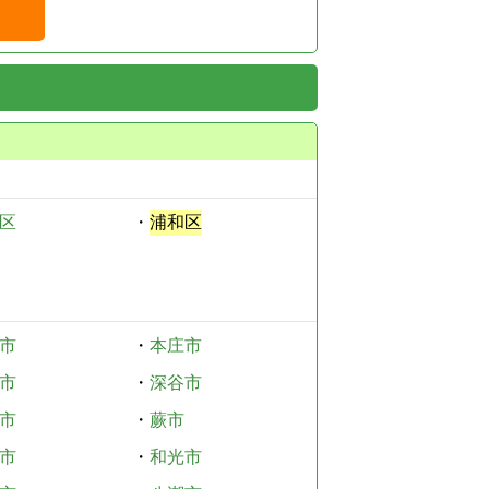
区
・
浦和区
市
・
本庄市
市
・
深谷市
市
・
蕨市
市
・
和光市