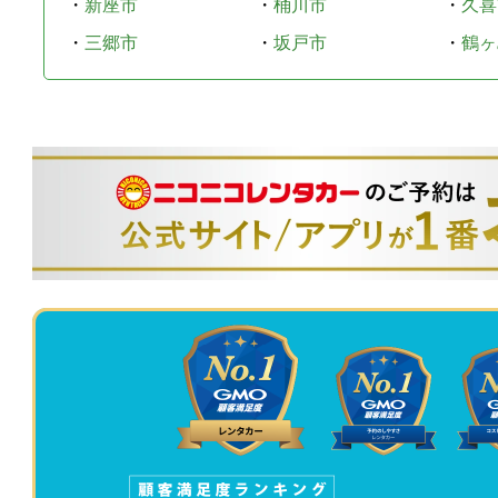
・
新座市
・
桶川市
・
久喜
・
三郷市
・
坂戸市
・
鶴ヶ