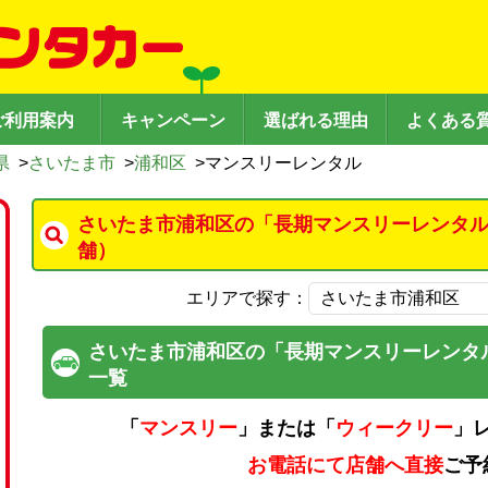
ご利用案内
キャンペーン
選ばれる理由
よくある
県
>
さいたま市
>
浦和区
>
マンスリーレンタル
さいたま市浦和区の「長期マンスリーレンタル
舗）
エリアで探す：
さいたま市浦和区の「長期マンスリーレンタ
一覧
「
マンスリー
」または「
ウィークリー
」
お電話にて店舗へ直接
ご予