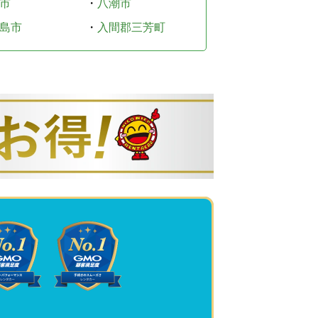
市
・
八潮市
島市
・
入間郡三芳町