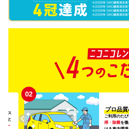
03
清潔」
新
外の清
登録から4年
いただ
快適な車両の