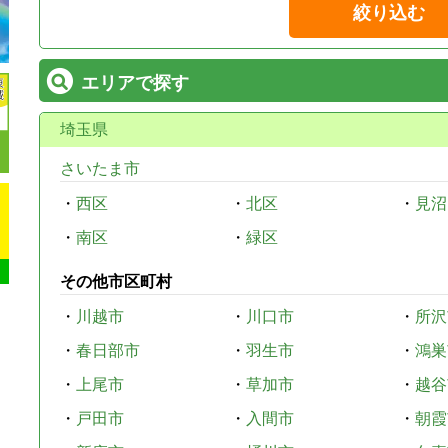
絞り込む
エリアで探す
埼玉県
さいたま市
・
西区
・
北区
・
見沼
・
南区
・
緑区
その他市区町村
・
川越市
・
川口市
・
所沢
・
春日部市
・
羽生市
・
鴻巣
・
上尾市
・
草加市
・
越谷
・
戸田市
・
入間市
・
朝霞