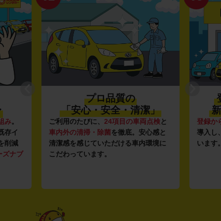
プロ品質の
〜
「安心・安全・清潔」
新
組み
。
ご利用のたびに、
24項目の車両点検
と
登録か
既存イ
車内外の清掃・除菌
を徹底。安心感と
導入し
を削減
清潔感を感じていただける車内環境に
います
ーズナブ
こだわっています。