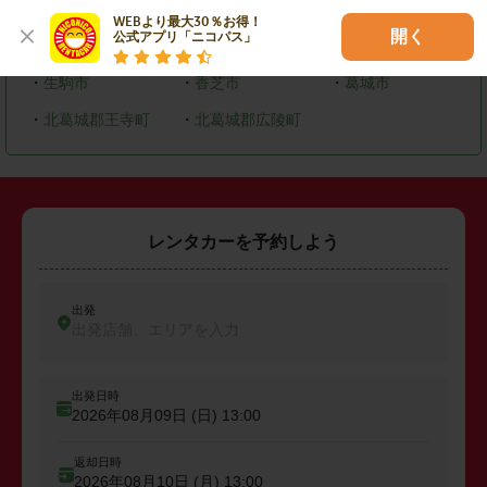
・
奈良市
・
大和高田市
・
大和郡山市
WEBより最大30％お得！

開く
公式アプリ「ニコパス」
・
橿原市
・
桜井市
・
御所市
・
生駒市
・
香芝市
・
葛城市
・
北葛城郡王寺町
・
北葛城郡広陵町
レンタカーを予約しよう
出発
出発店舗、エリアを入力
出発日時
2026年08月09日 (日)
13:00
返却日時
2026年08月10日 (月)
13:00