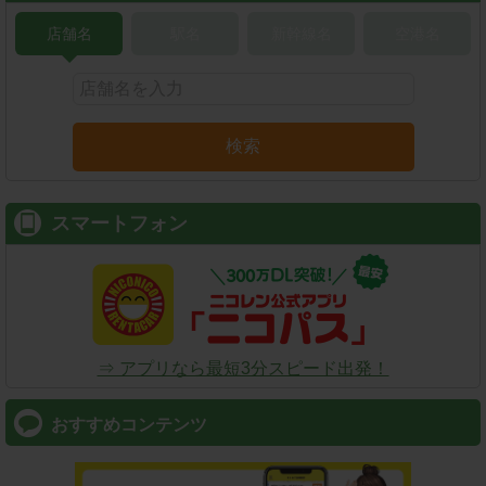
店舗名
駅名
新幹線名
空港名
検索
スマートフォン
⇒ アプリなら最短3分スピード出発！
おすすめコンテンツ