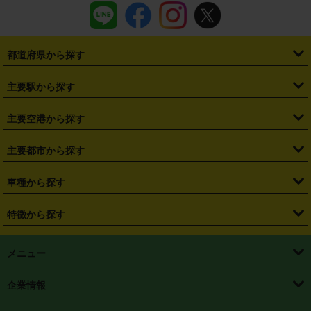
都道府県から探す
・
北海道
・
青森県
・
岩手県
・
宮城県
・
秋田県
・
山形県
主要駅から探す
・
福島県
・
東京都
・
神奈川県
・
埼玉県
・
千葉県
・
茨城県
・
札幌駅
・
仙台駅
・
新宿駅
・
池袋駅
・
渋谷駅
・
東京駅
主要空港から探す
・
栃木県
・
群馬県
・
山梨県
・
愛知県
・
静岡県
・
岐阜県
・
横浜駅
・
川崎駅
・
大宮駅
・
西船橋駅
・
柏駅
・
名古屋駅
・
新千歳空港
・
仙台空港
主要都市から探す
・
長野県
・
新潟県
・
富山県
・
石川県
・
福井県
・
大阪府
・
大阪駅
・
難波駅
・
三宮駅
・
京都駅
・
広島駅
・
博多駅
・
成田空港
・
羽田空港
・
兵庫県
・
京都府
・
滋賀県
・
和歌山県
・
奈良県
・
三重県
・
札幌市
・
仙台市
車種から探す
・
熊本駅
・
那覇空港駅
・
中部国際空港セントレア
・
関西国際空港
・
鳥取県
・
島根県
・
岡山県
・
広島県
・
山口県
・
徳島県
・
千葉市
・
さいたま市
・
軽自動車
・
コンパクトカー
・
ステーションワゴン・セダン
特徴から探す
・
大阪国際空港（伊丹空港）
・
神戸空港
・
香川県
・
愛媛県
・
高知県
・
福岡県
・
佐賀県
・
長崎県
・
横浜市
・
川崎市
・
ミニバン・ワンボックス
・
高級ミニバン・ワンボックス
・
SUV
・
岡山空港
・
徳島空港
・
ハイブリッド
・
宅配レンタカー
・
ETCカードレンタル
・
熊本県
・
大分県
・
宮崎県
・
鹿児島県
・
沖縄県
・
相模原市
・
新潟市
メニュー
・
軽トラック・商用バン
・
福岡空港
・
鹿児島空港
・
長期レンタル
・
深夜時間帯レンタル
・
免責補償プラス
・
静岡市
・
浜松市
・
・
トラック・バン
トップページ
・
はじめての方へ
・
ご利用案内
(タウンエースバン、ライトエースバン等)
企業情報
・
那覇空港
・
パーフェクト補償
・
スタッドレスタイヤ
・
直前予約
・
名古屋市
・
京都市
・
・
トラック・バン
ベストレート保証
・
予約から返却まで
・
・
店舗オリジナル
利用シーン別ガイ
(ハイエースバン・キャラバン等)
・
・
ニコパス(アプリ)
会社概要
・
ニュース
・
国際運転免許証
・
フランチャイズ募集
・
営業時間外返却サービス
・
個人情報保護