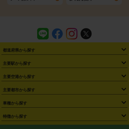
都道府県から探す
・
北海道
・
青森県
・
岩手県
・
宮城県
・
秋田県
・
山形県
主要駅から探す
・
福島県
・
東京都
・
神奈川県
・
埼玉県
・
千葉県
・
茨城県
・
札幌駅
・
仙台駅
・
新宿駅
・
池袋駅
・
渋谷駅
・
東京駅
主要空港から探す
・
栃木県
・
群馬県
・
山梨県
・
愛知県
・
静岡県
・
岐阜県
・
横浜駅
・
川崎駅
・
大宮駅
・
西船橋駅
・
柏駅
・
名古屋駅
・
新千歳空港
・
仙台空港
主要都市から探す
・
長野県
・
新潟県
・
富山県
・
石川県
・
福井県
・
大阪府
・
大阪駅
・
難波駅
・
三宮駅
・
京都駅
・
広島駅
・
博多駅
・
成田空港
・
羽田空港
・
兵庫県
・
京都府
・
滋賀県
・
和歌山県
・
奈良県
・
三重県
・
札幌市
・
仙台市
車種から探す
・
熊本駅
・
那覇空港駅
・
中部国際空港セントレア
・
関西国際空港
・
鳥取県
・
島根県
・
岡山県
・
広島県
・
山口県
・
徳島県
・
千葉市
・
さいたま市
・
軽自動車
・
コンパクトカー
・
ステーションワゴン・セダン
特徴から探す
・
大阪国際空港（伊丹空港）
・
神戸空港
・
香川県
・
愛媛県
・
高知県
・
福岡県
・
佐賀県
・
長崎県
・
横浜市
・
川崎市
・
ミニバン・ワンボックス
・
高級ミニバン・ワンボックス
・
SUV
・
岡山空港
・
徳島空港
・
ハイブリッド
・
宅配レンタカー
・
ETCカードレンタル
・
熊本県
・
大分県
・
宮崎県
・
鹿児島県
・
沖縄県