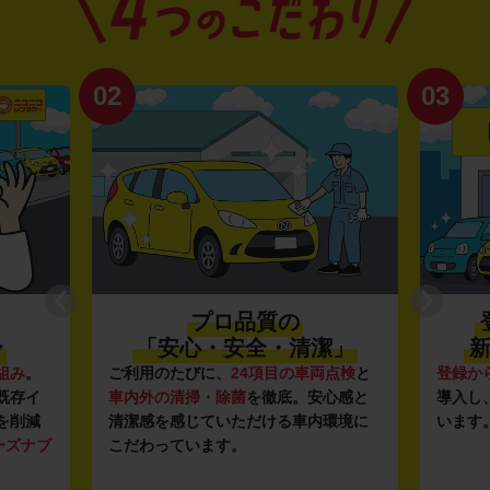
02
03
プロ品質の
〜
「安心・安全・清潔」
新
組み
。
ご利用のたびに、
24項目の車両点検
と
登録か
既存イ
車内外の清掃・除菌
を徹底。安心感と
導入し
を削減
清潔感を感じていただける車内環境に
います
ーズナブ
こだわっています。