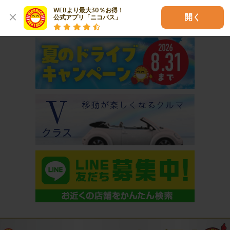
WEBより最大30％お得！

開く
公式アプリ「ニコパス」
おすすめコンテンツ