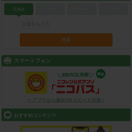
店舗名
駅名
新幹線名
空港名
検索
スマートフォン
⇒ アプリなら最短3分スピード出発！
おすすめコンテンツ