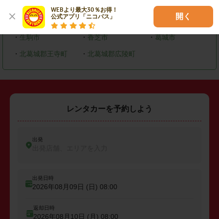
・
奈良市
・
大和高田市
・
大和郡山市
WEBより最大30％お得！

開く
公式アプリ「ニコパス」
・
橿原市
・
桜井市
・
御所市
・
生駒市
・
香芝市
・
葛城市
・
北葛城郡王寺町
・
北葛城郡広陵町
レンタカーを予約しよう
出発
出発店舗、エリアを入力
出発日時
2026年08月09日 (日)
08:00
返却日時
2026年08月10日 (月)
08:00