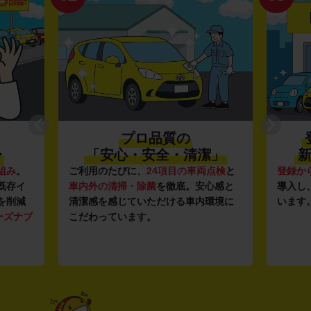
プロ品質の
〜
「安心・安全・清潔」
新
組み
。
ご利用のたびに、
24項目の車両点検
と
登録か
既存イ
車内外の清掃・除菌
を徹底。安心感と
導入し
を削減
清潔感を感じていただける車内環境に
います
ーズナブ
こだわっています。