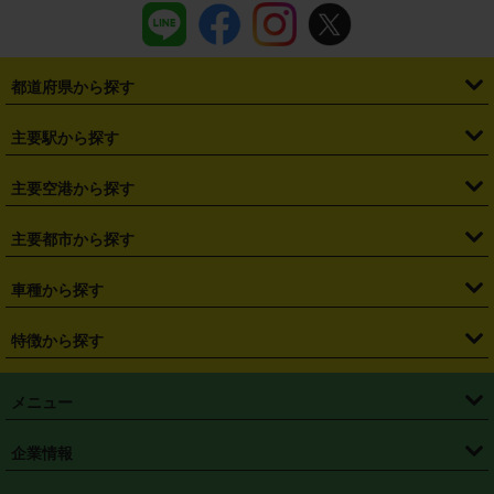
都道府県から探す
・
北海道
・
青森県
・
岩手県
・
宮城県
・
秋田県
・
山形県
主要駅から探す
・
福島県
・
東京都
・
神奈川県
・
埼玉県
・
千葉県
・
茨城県
・
札幌駅
・
仙台駅
・
新宿駅
・
池袋駅
・
渋谷駅
・
東京駅
主要空港から探す
・
栃木県
・
群馬県
・
山梨県
・
愛知県
・
静岡県
・
岐阜県
・
横浜駅
・
川崎駅
・
大宮駅
・
西船橋駅
・
柏駅
・
名古屋駅
・
新千歳空港
・
仙台空港
主要都市から探す
・
長野県
・
新潟県
・
富山県
・
石川県
・
福井県
・
大阪府
・
大阪駅
・
難波駅
・
三宮駅
・
京都駅
・
広島駅
・
博多駅
・
成田空港
・
羽田空港
・
兵庫県
・
京都府
・
滋賀県
・
和歌山県
・
奈良県
・
三重県
・
札幌市
・
仙台市
車種から探す
・
熊本駅
・
那覇空港駅
・
中部国際空港セントレア
・
関西国際空港
・
鳥取県
・
島根県
・
岡山県
・
広島県
・
山口県
・
徳島県
・
千葉市
・
さいたま市
・
軽自動車
・
コンパクトカー
・
ステーションワゴン・セダン
特徴から探す
・
大阪国際空港（伊丹空港）
・
神戸空港
・
香川県
・
愛媛県
・
高知県
・
福岡県
・
佐賀県
・
長崎県
・
横浜市
・
川崎市
・
ミニバン・ワンボックス
・
高級ミニバン・ワンボックス
・
SUV
・
岡山空港
・
徳島空港
・
ハイブリッド
・
宅配レンタカー
・
ETCカードレンタル
・
熊本県
・
大分県
・
宮崎県
・
鹿児島県
・
沖縄県
・
相模原市
・
新潟市
メニュー
・
軽トラック・商用バン
・
福岡空港
・
鹿児島空港
・
長期レンタル
・
深夜時間帯レンタル
・
免責補償プラス
・
静岡市
・
浜松市
・
・
トラック・バン
トップページ
・
はじめての方へ
・
ご利用案内
(タウンエースバン、ライトエースバン等)
企業情報
・
那覇空港
・
パーフェクト補償
・
スタッドレスタイヤ
・
直前予約
・
名古屋市
・
京都市
・
・
トラック・バン
ベストレート保証
・
予約から返却まで
・
・
店舗オリジナル
利用シーン別ガイ
(ハイエースバン・キャラバン等)
・
・
ニコパス(アプリ)
会社概要
・
ニュース
・
国際運転免許証
・
フランチャイズ募集
・
営業時間外返却サービス
・
個人情報保護