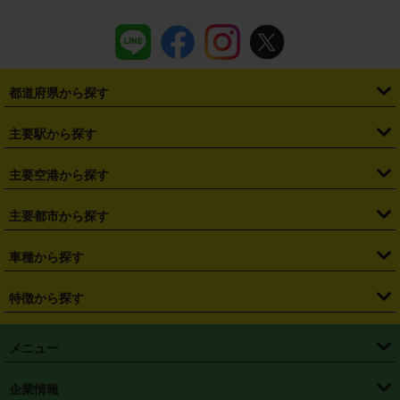
都道府県から探す
・
北海道
・
青森県
・
岩手県
・
宮城県
・
秋田県
・
山形県
主要駅から探す
・
福島県
・
東京都
・
神奈川県
・
埼玉県
・
千葉県
・
茨城県
・
札幌駅
・
仙台駅
・
新宿駅
・
池袋駅
・
渋谷駅
・
東京駅
主要空港から探す
・
栃木県
・
群馬県
・
山梨県
・
愛知県
・
静岡県
・
岐阜県
・
横浜駅
・
川崎駅
・
大宮駅
・
西船橋駅
・
柏駅
・
名古屋駅
・
新千歳空港
・
仙台空港
主要都市から探す
・
長野県
・
新潟県
・
富山県
・
石川県
・
福井県
・
大阪府
・
大阪駅
・
難波駅
・
三宮駅
・
京都駅
・
広島駅
・
博多駅
・
成田空港
・
羽田空港
・
兵庫県
・
京都府
・
滋賀県
・
和歌山県
・
奈良県
・
三重県
・
札幌市
・
仙台市
車種から探す
・
熊本駅
・
那覇空港駅
・
中部国際空港セントレア
・
関西国際空港
・
鳥取県
・
島根県
・
岡山県
・
広島県
・
山口県
・
徳島県
・
千葉市
・
さいたま市
・
軽自動車
・
コンパクトカー
・
ステーションワゴン・セダン
特徴から探す
・
大阪国際空港（伊丹空港）
・
神戸空港
・
香川県
・
愛媛県
・
高知県
・
福岡県
・
佐賀県
・
長崎県
・
横浜市
・
川崎市
・
ミニバン・ワンボックス
・
高級ミニバン・ワンボックス
・
SUV
・
岡山空港
・
徳島空港
・
ハイブリッド
・
宅配レンタカー
・
ETCカードレンタル
・
熊本県
・
大分県
・
宮崎県
・
鹿児島県
・
沖縄県
・
相模原市
・
新潟市
メニュー
・
軽トラック・商用バン
・
福岡空港
・
鹿児島空港
・
長期レンタル
・
深夜時間帯レンタル
・
免責補償プラス
・
静岡市
・
浜松市
・
・
トラック・バン
トップページ
・
はじめての方へ
・
ご利用案内
(タウンエースバン、ライトエースバン等)
企業情報
・
那覇空港
・
パーフェクト補償
・
スタッドレスタイヤ
・
直前予約