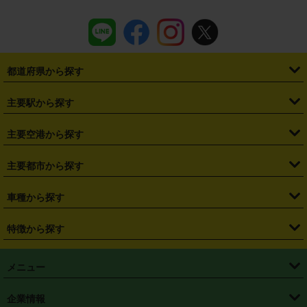
都道府県から探す
・
北海道
・
青森県
・
岩手県
・
宮城県
・
秋田県
・
山形県
主要駅から探す
・
福島県
・
東京都
・
神奈川県
・
埼玉県
・
千葉県
・
茨城県
・
札幌駅
・
仙台駅
・
新宿駅
・
池袋駅
・
渋谷駅
・
東京駅
主要空港から探す
・
栃木県
・
群馬県
・
山梨県
・
愛知県
・
静岡県
・
岐阜県
・
横浜駅
・
川崎駅
・
大宮駅
・
西船橋駅
・
柏駅
・
名古屋駅
・
新千歳空港
・
仙台空港
主要都市から探す
・
長野県
・
新潟県
・
富山県
・
石川県
・
福井県
・
大阪府
・
大阪駅
・
難波駅
・
三宮駅
・
京都駅
・
広島駅
・
博多駅
・
成田空港
・
羽田空港
・
兵庫県
・
京都府
・
滋賀県
・
和歌山県
・
奈良県
・
三重県
・
札幌市
・
仙台市
車種から探す
・
熊本駅
・
那覇空港駅
・
中部国際空港セントレア
・
関西国際空港
・
鳥取県
・
島根県
・
岡山県
・
広島県
・
山口県
・
徳島県
・
千葉市
・
さいたま市
・
軽自動車
・
コンパクトカー
・
ステーションワゴン・セダン
特徴から探す
・
大阪国際空港（伊丹空港）
・
神戸空港
・
香川県
・
愛媛県
・
高知県
・
福岡県
・
佐賀県
・
長崎県
・
横浜市
・
川崎市
・
ミニバン・ワンボックス
・
高級ミニバン・ワンボックス
・
SUV
・
岡山空港
・
徳島空港
・
ハイブリッド
・
宅配レンタカー
・
ETCカードレンタル
・
熊本県
・
大分県
・
宮崎県
・
鹿児島県
・
沖縄県
・
相模原市
・
新潟市
メニュー
・
軽トラック・商用バン
・
福岡空港
・
鹿児島空港
・
長期レンタル
・
深夜時間帯レンタル
・
免責補償プラス
・
静岡市
・
浜松市
・
・
トラック・バン
トップページ
・
はじめての方へ
・
ご利用案内
(タウンエースバン、ライトエースバン等)
企業情報
・
那覇空港
・
パーフェクト補償
・
スタッドレスタイヤ
・
直前予約