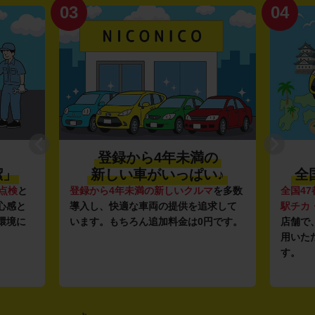
03
04
登録から4年未満の
潔」
新しい車がいっぱい♪
全
点検
と
登録から4年未満の新しいクルマ
を多数
全国47
心感と
導入し、快適な車両の提供を追求して
駅チカ
環境に
います。もちろん追加料金は0円です。
店舗で
用いた
す。