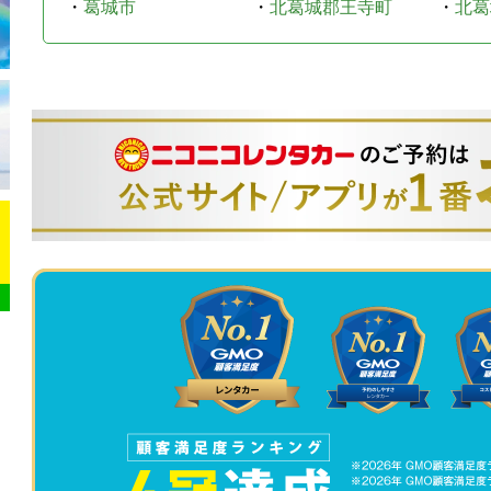
・
葛城市
・
北葛城郡王寺町
・
北葛