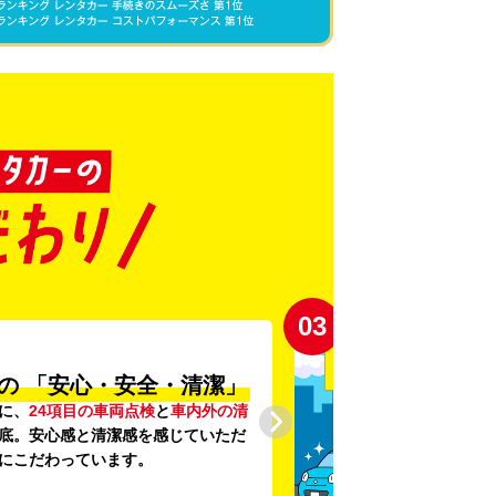
03
の
「安心・安全・清潔」
に、
24項目の車両点検
と
車内外の清
底。安心感と清潔感を感じていただ
にこだわっています。