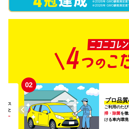
02
円〜
プロ品質
リンス
ご利用のたび
ること
掃・除菌
を徹
う
リー
ける車内環境