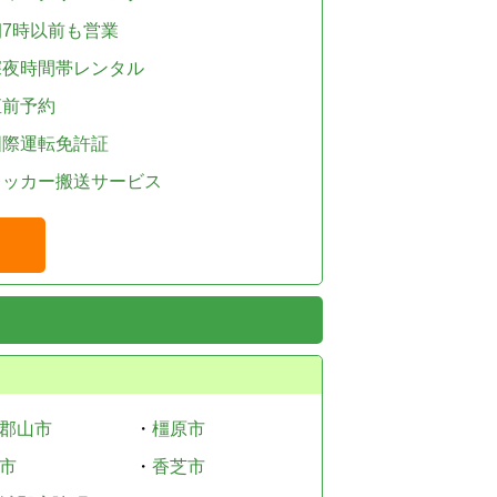
朝7時以前も営業
深夜時間帯レンタル
直前予約
国際運転免許証
レッカー搬送サービス
郡山市
・
橿原市
市
・
香芝市