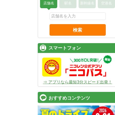
店舗名
駅名
新幹線名
空港名
検索
スマートフォン
⇒ アプリなら最短3分スピード出発！
おすすめコンテンツ