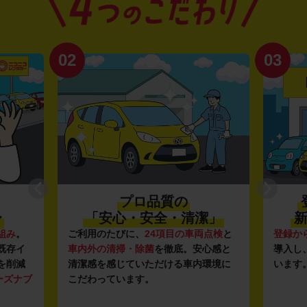
02
03
プロ品質の
〜
「安心・安全・清潔」
新
組み
。
ご利用のたびに、
24項目の車両点検
と
登録か
既存イ
車内外の清掃・除菌
を徹底。安心感と
導入し
を削減
清潔感を感じていただける車内環境に
います
ーズナブ
こだわっています。