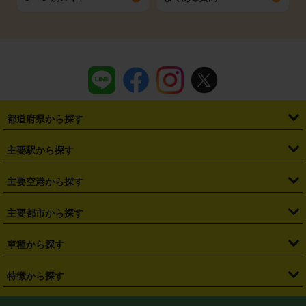
都道府県から探す
・
北海道
・
青森県
・
岩手県
・
宮城県
・
秋田県
・
山形県
主要駅から探す
・
福島県
・
東京都
・
神奈川県
・
埼玉県
・
千葉県
・
茨城県
・
札幌駅
・
仙台駅
・
新宿駅
・
池袋駅
・
渋谷駅
・
東京駅
主要空港から探す
・
栃木県
・
群馬県
・
山梨県
・
愛知県
・
静岡県
・
岐阜県
・
横浜駅
・
川崎駅
・
大宮駅
・
西船橋駅
・
柏駅
・
名古屋駅
・
新千歳空港
・
仙台空港
主要都市から探す
・
長野県
・
新潟県
・
富山県
・
石川県
・
福井県
・
大阪府
・
大阪駅
・
難波駅
・
三宮駅
・
京都駅
・
広島駅
・
博多駅
・
成田空港
・
羽田空港
・
兵庫県
・
京都府
・
滋賀県
・
和歌山県
・
奈良県
・
三重県
・
札幌市
・
仙台市
車種から探す
・
熊本駅
・
那覇空港駅
・
中部国際空港セントレア
・
関西国際空港
・
鳥取県
・
島根県
・
岡山県
・
広島県
・
山口県
・
徳島県
・
千葉市
・
さいたま市
・
軽自動車
・
コンパクトカー
・
ステーションワゴン・セダン
特徴から探す
・
大阪国際空港（伊丹空港）
・
神戸空港
・
香川県
・
愛媛県
・
高知県
・
福岡県
・
佐賀県
・
長崎県
・
横浜市
・
川崎市
・
ミニバン・ワンボックス
・
高級ミニバン・ワンボックス
・
SUV
・
岡山空港
・
徳島空港
・
ハイブリッド
・
宅配レンタカー
・
ETCカードレンタル
・
熊本県
・
大分県
・
宮崎県
・
鹿児島県
・
沖縄県