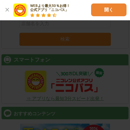
WEBより最大30％お得！

店舗名
駅名
新幹線名
空港名
開く
公式アプリ「ニコパス」
検索
スマートフォン
⇒ アプリなら最短3分スピード出発！
おすすめコンテンツ