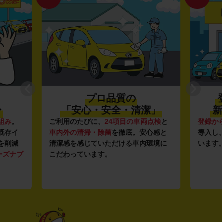
プロ品質の
〜
「安心・安全・清潔」
新
組み
。
ご利用のたびに、
24項目の車両点検
と
登録か
既存イ
車内外の清掃・除菌
を徹底。安心感と
導入し
を削減
清潔感を感じていただける車内環境に
います
ーズナブ
こだわっています。