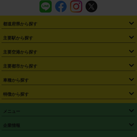
都道府県から探す
・
北海道
・
青森県
・
岩手県
・
宮城県
・
秋田県
・
山形県
主要駅から探す
・
福島県
・
東京都
・
神奈川県
・
埼玉県
・
千葉県
・
茨城県
・
札幌駅
・
仙台駅
・
新宿駅
・
池袋駅
・
渋谷駅
・
東京駅
主要空港から探す
・
栃木県
・
群馬県
・
山梨県
・
愛知県
・
静岡県
・
岐阜県
・
横浜駅
・
川崎駅
・
大宮駅
・
西船橋駅
・
柏駅
・
名古屋駅
・
新千歳空港
・
仙台空港
主要都市から探す
・
長野県
・
新潟県
・
富山県
・
石川県
・
福井県
・
大阪府
・
大阪駅
・
難波駅
・
三宮駅
・
京都駅
・
広島駅
・
博多駅
・
成田空港
・
羽田空港
・
兵庫県
・
京都府
・
滋賀県
・
和歌山県
・
奈良県
・
三重県
・
札幌市
・
仙台市
車種から探す
・
熊本駅
・
那覇空港駅
・
中部国際空港セントレア
・
関西国際空港
・
鳥取県
・
島根県
・
岡山県
・
広島県
・
山口県
・
徳島県
・
千葉市
・
さいたま市
・
軽自動車
・
コンパクトカー
・
ステーションワゴン・セダン
特徴から探す
・
大阪国際空港（伊丹空港）
・
神戸空港
・
香川県
・
愛媛県
・
高知県
・
福岡県
・
佐賀県
・
長崎県
・
横浜市
・
川崎市
・
ミニバン・ワンボックス
・
高級ミニバン・ワンボックス
・
SUV
・
岡山空港
・
徳島空港
・
ハイブリッド
・
宅配レンタカー
・
ETCカードレンタル
・
熊本県
・
大分県
・
宮崎県
・
鹿児島県
・
沖縄県
・
相模原市
・
新潟市
メニュー
・
軽トラック・商用バン
・
福岡空港
・
鹿児島空港
・
長期レンタル
・
深夜時間帯レンタル
・
免責補償プラス
・
静岡市
・
浜松市
・
・
トラック・バン
トップページ
・
はじめての方へ
・
ご利用案内
(タウンエースバン、ライトエースバン等)
企業情報
・
那覇空港
・
パーフェクト補償
・
スタッドレスタイヤ
・
直前予約
・
名古屋市
・
京都市
・
・
トラック・バン
ベストレート保証
・
予約から返却まで
・
・
店舗オリジナル
利用シーン別ガイ
(ハイエースバン・キャラバン等)
・
・
ニコパス(アプリ)
会社概要
・
ニュース
・
国際運転免許証
・
フランチャイズ募集
・
営業時間外返却サービス
・
個人情報保護