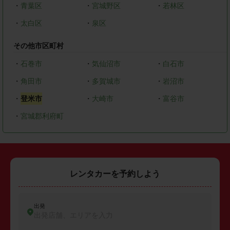
・
青葉区
・
宮城野区
・
若林区
・
太白区
・
泉区
その他市区町村
・
石巻市
・
気仙沼市
・
白石市
・
角田市
・
多賀城市
・
岩沼市
・
登米市
・
大崎市
・
富谷市
・
宮城郡利府町
レンタカーを予約しよう
出発
出発店舗、エリアを入力