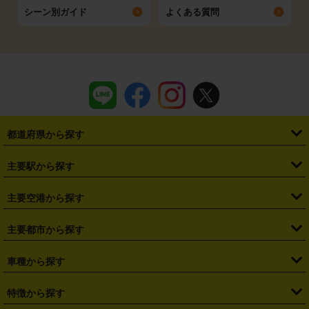
シーン別ガイド
よくある質問
都道府県から探す
・
北海道
・
青森県
・
岩手県
・
宮城県
・
秋田県
・
山形県
主要駅から探す
・
福島県
・
東京都
・
神奈川県
・
埼玉県
・
千葉県
・
茨城県
・
札幌駅
・
仙台駅
・
新宿駅
・
池袋駅
・
渋谷駅
・
東京駅
主要空港から探す
・
栃木県
・
群馬県
・
山梨県
・
愛知県
・
静岡県
・
岐阜県
・
横浜駅
・
川崎駅
・
大宮駅
・
西船橋駅
・
柏駅
・
名古屋駅
・
新千歳空港
・
仙台空港
主要都市から探す
・
長野県
・
新潟県
・
富山県
・
石川県
・
福井県
・
大阪府
・
大阪駅
・
難波駅
・
三宮駅
・
京都駅
・
広島駅
・
博多駅
・
成田空港
・
羽田空港
・
兵庫県
・
京都府
・
滋賀県
・
和歌山県
・
奈良県
・
三重県
・
札幌市
・
仙台市
車種から探す
・
熊本駅
・
那覇空港駅
・
中部国際空港セントレア
・
関西国際空港
・
鳥取県
・
島根県
・
岡山県
・
広島県
・
山口県
・
徳島県
・
千葉市
・
さいたま市
・
軽自動車
・
コンパクトカー
・
ステーションワゴン・セダン
特徴から探す
・
大阪国際空港（伊丹空港）
・
神戸空港
・
香川県
・
愛媛県
・
高知県
・
福岡県
・
佐賀県
・
長崎県
・
横浜市
・
川崎市