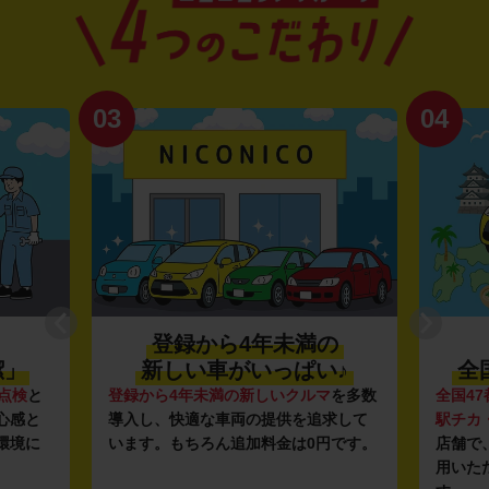
03
04
登録から4年未満の
潔」
新しい車がいっぱい♪
全
点検
と
登録から4年未満の新しいクルマ
を多数
全国47
心感と
導入し、快適な車両の提供を追求して
駅チカ
環境に
います。もちろん追加料金は0円です。
店舗で
用いた