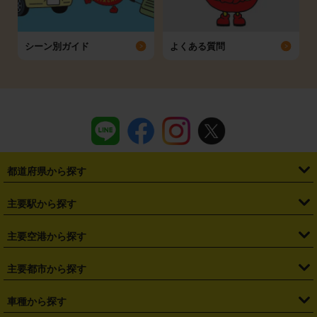
シーン別ガイド
よくある質問
都道府県から探す
・
北海道
・
青森県
・
岩手県
・
宮城県
・
秋田県
・
山形県
主要駅から探す
・
福島県
・
東京都
・
神奈川県
・
埼玉県
・
千葉県
・
茨城県
・
札幌駅
・
仙台駅
・
新宿駅
・
池袋駅
・
渋谷駅
・
東京駅
主要空港から探す
・
栃木県
・
群馬県
・
山梨県
・
愛知県
・
静岡県
・
岐阜県
・
横浜駅
・
川崎駅
・
大宮駅
・
西船橋駅
・
柏駅
・
名古屋駅
・
新千歳空港
・
仙台空港
主要都市から探す
・
長野県
・
新潟県
・
富山県
・
石川県
・
福井県
・
大阪府
・
大阪駅
・
難波駅
・
三宮駅
・
京都駅
・
広島駅
・
博多駅
・
成田空港
・
羽田空港
・
兵庫県
・
京都府
・
滋賀県
・
和歌山県
・
奈良県
・
三重県
・
札幌市
・
仙台市
車種から探す
・
熊本駅
・
那覇空港駅
・
中部国際空港セントレア
・
関西国際空港