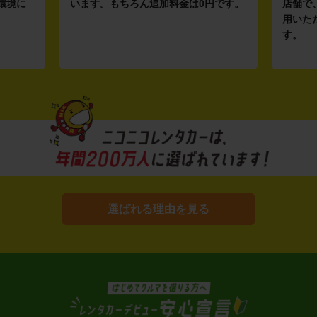
環境に
います。もちろん追加料金は0円です。
店舗で
用いた
す。
選ばれる理由を見る