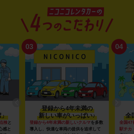
03
04
登録から4年未満の
潔」
新しい車がいっぱい♪
全
点検
と
登録から4年未満の新しいクルマ
を多数
全国47
心感と
導入し、快適な車両の提供を追求して
駅チカ