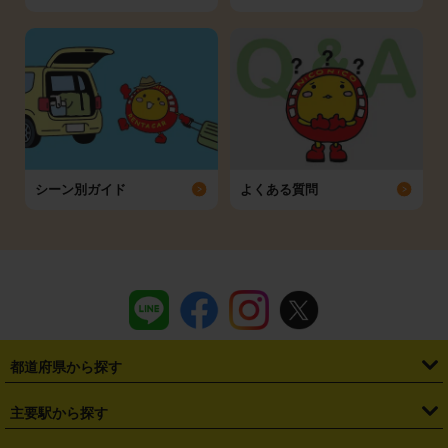
シーン別ガイド
よくある質問
都道府県から探す
・
北海道
・
青森県
・
岩手県
・
宮城県
・
秋田県
・
山形県
主要駅から探す
・
福島県
・
東京都
・
神奈川県
・
埼玉県
・
千葉県
・
茨城県