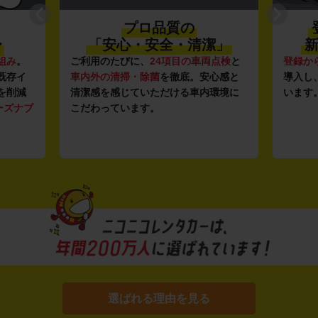
プロ品質の
〜
「安心・安全・清潔」
新
組み
。
ご利用のたびに、
24項目の車両点検
と
登録か
既存イ
車内外の清掃・除菌
を徹底。安心感と
導入し
を削減
清潔感を感じていただける車内環境に
います
ーズナブ
こだわっています。
選ばれる理由を見る