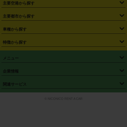
・
札幌駅
・
仙台駅
・
新宿駅
・
池袋駅
・
渋谷駅
・
東京駅
主要空港から探す
・
栃木県
・
群馬県
・
山梨県
・
愛知県
・
静岡県
・
岐阜県
・
横浜駅
・
川崎駅
・
大宮駅
・
西船橋駅
・
柏駅
・
名古屋駅
・
新千歳空港
・
仙台空港
主要都市から探す
・
長野県
・
新潟県
・
富山県
・
石川県
・
福井県
・
大阪府
・
大阪駅
・
難波駅
・
三宮駅
・
京都駅
・
広島駅
・
博多駅
・
成田空港
・
羽田空港
・
兵庫県
・
京都府
・
滋賀県
・
和歌山県
・
奈良県
・
三重県
・
札幌市
・
仙台市
車種から探す
・
熊本駅
・
那覇空港駅
・
中部国際空港セントレア
・
関西国際空港
・
鳥取県
・
島根県
・
岡山県
・
広島県
・
山口県
・
徳島県
・
千葉市
・
さいたま市
・
軽自動車
・
コンパクトカー
・
ステーションワゴン・セダン
特徴から探す
・
大阪国際空港（伊丹空港）
・
神戸空港
・
香川県
・
愛媛県
・
高知県
・
福岡県
・
佐賀県
・
長崎県
・
横浜市
・
川崎市
・
ミニバン・ワンボックス
・
高級ミニバン・ワンボックス
・
SUV
・
岡山空港
・
徳島空港
・
ハイブリッド
・
宅配レンタカー
・
ETCカードレンタル
・
熊本県
・
大分県
・
宮崎県
・
鹿児島県
・
沖縄県
・
相模原市
・
新潟市
メニュー
・
軽トラック・商用バン
・
福岡空港
・
鹿児島空港
・
長期レンタル
・
深夜時間帯レンタル
・
免責補償プラス
・
静岡市
・
浜松市
・
・
トラック・バン
トップページ
・
はじめての方へ
・
ご利用案内
(タウンエースバン、ライトエースバン等)
企業情報
・
那覇空港
・
パーフェクト補償
・
スタッドレスタイヤ
・
直前予約
・
名古屋市
・
京都市
・
・
トラック・バン
ベストレート保証
・
予約から返却まで
・
・
店舗オリジナル
利用シーン別ガイ
(ハイエースバン・キャラバン等)
・
・
ニコパス(アプリ)
会社概要
・
ニュース
・
国際運転免許証
・
フランチャイズ募集
・
営業時間外返却サービス
・
個人情報保護
関連サービス
・
大阪市
・
堺市
ド
・
・
レッカー搬送サービス
カスタマーハラスメントに対する基本方針
・
神戸市
・
岡山市
・
・
車種・料金
カーリースなら「定額ニコノリパック」
・
店舗を探す
・
キャンペーン
© NICONICO RENT A CAR
・
特定商取引法に基づく表記
・
旅行業約款
・
広島市
・
北九州市
・
・
会員特典
超短期カーリースの「ニコリース」
・
選ばれる理由
・
安心・安全への取
り組み
・
福岡市
・
熊本市
・
清潔・快適な車内
・
徹底した車両点検
・
新しいクルマ