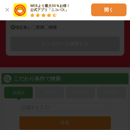
指定なし
WEBより最大30％お得！

開く
公式アプリ「ニコパス」
禁煙/喫煙
指定無し
禁煙
喫煙
レンタカーを検索する
こだわり条件で検索
店舗名
駅名
新幹線名
空港名
検索