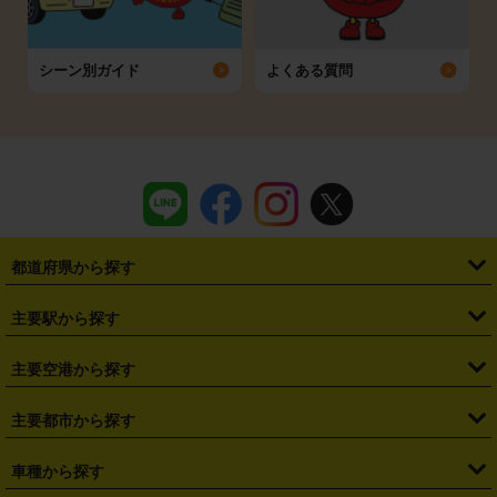
シーン別ガイド
よくある質問
都道府県から探す
・
北海道
・
青森県
・
岩手県
・
宮城県
・
秋田県
・
山形県
主要駅から探す
・
福島県
・
東京都
・
神奈川県
・
埼玉県
・
千葉県
・
茨城県
・
札幌駅
・
仙台駅
・
新宿駅
・
池袋駅
・
渋谷駅
・
東京駅
主要空港から探す
・
栃木県
・
群馬県
・
山梨県
・
愛知県
・
静岡県
・
岐阜県
・
横浜駅
・
川崎駅
・
大宮駅
・
西船橋駅
・
柏駅
・
名古屋駅
・
新千歳空港
・
仙台空港
主要都市から探す
・
長野県
・
新潟県
・
富山県
・
石川県
・
福井県
・
大阪府
・
大阪駅
・
難波駅
・
三宮駅
・
京都駅
・
広島駅
・
博多駅
・
成田空港
・
羽田空港
・
兵庫県
・
京都府
・
滋賀県
・
和歌山県
・
奈良県
・
三重県
・
札幌市
・
仙台市
車種から探す
・
熊本駅
・
那覇空港駅
・
中部国際空港セントレア
・
関西国際空港
・
鳥取県
・
島根県
・
岡山県
・
広島県
・
山口県
・
徳島県