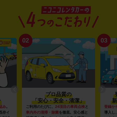
02
03
プロ品質の
〜
「安心・安全・清潔」
新
組み
。
ご利用のたびに、
24項目の車両点検
と
登録か
既存イ
車内外の清掃・除菌
を徹底。安心感と
導入し