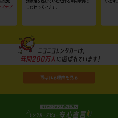
を削減
清潔感を感じていただける車内環境に
います
ーズナブ
こだわっています。
選ばれる理由を見る