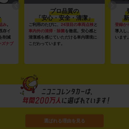
プロ品質の
〜
「安心・安全・清潔」
新
組み
。
ご利用のたびに、
24項目の車両点検
と
登録か
既存イ
車内外の清掃・除菌
を徹底。安心感と
導入し
を削減
清潔感を感じていただける車内環境に
います
ーズナブ
こだわっています。
選ばれる理由を見る