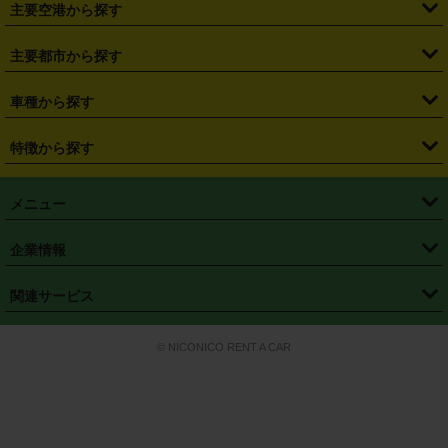
・
札幌駅
・
仙台駅
・
新宿駅
・
池袋駅
・
渋谷駅
・
東京駅
主要空港から探す
・
栃木県
・
群馬県
・
山梨県
・
愛知県
・
静岡県
・
岐阜県
・
横浜駅
・
川崎駅
・
大宮駅
・
西船橋駅
・
柏駅
・
名古屋駅
・
新千歳空港
・
仙台空港
主要都市から探す
・
長野県
・
新潟県
・
富山県
・
石川県
・
福井県
・
大阪府
・
大阪駅
・
難波駅
・
三宮駅
・
京都駅
・
広島駅
・
博多駅
・
成田空港
・
羽田空港
・
兵庫県
・
京都府
・
滋賀県
・
和歌山県
・
奈良県
・
三重県
・
札幌市
・
仙台市
車種から探す
・
熊本駅
・
那覇空港駅
・
中部国際空港セントレア
・
関西国際空港
・
鳥取県
・
島根県
・
岡山県
・
広島県
・
山口県
・
徳島県
・
千葉市
・
さいたま市
・
軽自動車
・
コンパクトカー
・
ステーションワゴン・セダン
特徴から探す
・
大阪国際空港（伊丹空港）
・
神戸空港
・
香川県
・
愛媛県
・
高知県
・
福岡県
・
佐賀県
・
長崎県
・
横浜市
・
川崎市
・
ミニバン・ワンボックス
・
高級ミニバン・ワンボックス
・
SUV
・
岡山空港
・
徳島空港
・
ハイブリッド
・
宅配レンタカー
・
ETCカードレンタル
・
熊本県
・
大分県
・
宮崎県
・
鹿児島県
・
沖縄県
・
相模原市
・
新潟市
メニュー
・
軽トラック・商用バン
・
福岡空港
・
鹿児島空港
・
長期レンタル
・
深夜時間帯レンタル
・
免責補償プラス
・
静岡市
・
浜松市
・
・
トラック・バン
トップページ
・
はじめての方へ
・
ご利用案内
(タウンエースバン、ライトエースバン等)
企業情報
・
那覇空港
・
パーフェクト補償
・
スタッドレスタイヤ
・
直前予約
・
名古屋市
・
京都市
・
・
トラック・バン
ベストレート保証
・
予約から返却まで
・
・
店舗オリジナル
利用シーン別ガイ
(ハイエースバン・キャラバン等)
・
・
ニコパス(アプリ)
会社概要
・
ニュース
・
国際運転免許証
・
フランチャイズ募集
・
営業時間外返却サービス
・
個人情報保護
関連サービス
・
大阪市
・
堺市
ド
・
・
レッカー搬送サービス
カスタマーハラスメントに対する基本方針
・
神戸市
・
岡山市
・
・
車種・料金
カーリースなら「定額ニコノリパック」
・
店舗を探す
・
キャンペーン
© NICONICO RENT A CAR
・
特定商取引法に基づく表記
・
旅行業約款
・
広島市
・
北九州市
・
・
会員特典
超短期カーリースの「ニコリース」
・
選ばれる理由
・
安心・安全への取
り組み
・
福岡市
・
熊本市
・
清潔・快適な車内
・
徹底した車両点検
・
新しいクルマ