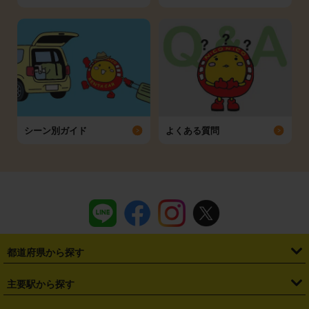
シーン別ガイド
よくある質問
都道府県から探す
・
北海道
・
青森県
・
岩手県
・
宮城県
・
秋田県
・
山形県
主要駅から探す
・
福島県
・
東京都
・
神奈川県
・
埼玉県
・
千葉県
・
茨城県