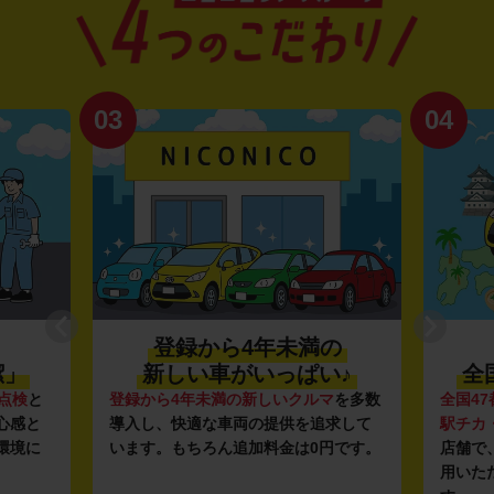
03
04
登録から4年未満の
潔」
新しい車がいっぱい♪
全
点検
と
登録から4年未満の新しいクルマ
を多数
全国47
心感と
導入し、快適な車両の提供を追求して
駅チカ
環境に
います。もちろん追加料金は0円です。
店舗で
用いた