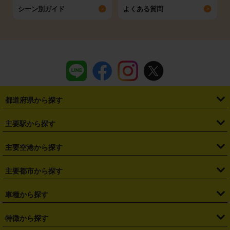
シーン別ガイド
よくある質問
都道府県から探す
・
北海道
・
青森県
・
岩手県
・
宮城県
・
秋田県
・
山形県
主要駅から探す
・
福島県
・
東京都
・
神奈川県
・
埼玉県
・
千葉県
・
茨城県
・
札幌駅
・
仙台駅
・
新宿駅
・
池袋駅
・
渋谷駅
・
東京駅
主要空港から探す
・
栃木県
・
群馬県
・
山梨県
・
愛知県
・
静岡県
・
岐阜県
・
横浜駅
・
川崎駅
・
大宮駅
・
西船橋駅
・
柏駅
・
名古屋駅
・
新千歳空港
・
仙台空港
主要都市から探す
・
長野県
・
新潟県
・
富山県
・
石川県
・
福井県
・
大阪府
・
大阪駅
・
難波駅
・
三宮駅
・
京都駅
・
広島駅
・
博多駅
・
成田空港
・
羽田空港
・
兵庫県
・
京都府
・
滋賀県
・
和歌山県
・
奈良県
・
三重県
・
札幌市
・
仙台市
車種から探す
・
熊本駅
・
那覇空港駅
・
中部国際空港セントレア
・
関西国際空港
・
鳥取県
・
島根県
・
岡山県
・
広島県
・
山口県
・
徳島県
・
千葉市
・
さいたま市
・
軽自動車
・
コンパクトカー
・
ステーションワゴン・セダン
特徴から探す
・
大阪国際空港（伊丹空港）
・
神戸空港
・
香川県
・
愛媛県
・
高知県
・
福岡県
・
佐賀県
・
長崎県
・
横浜市
・
川崎市