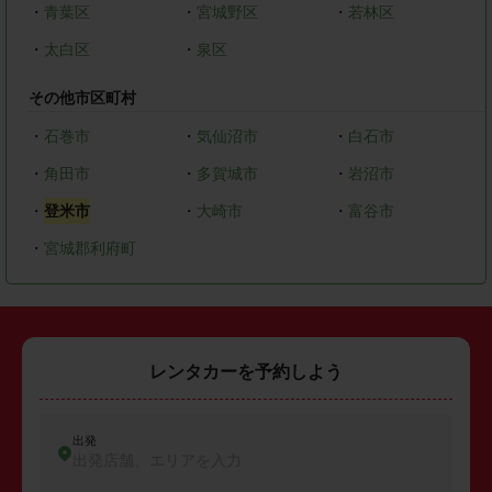
・
青葉区
・
宮城野区
・
若林区
・
太白区
・
泉区
その他市区町村
・
石巻市
・
気仙沼市
・
白石市
・
角田市
・
多賀城市
・
岩沼市
・
登米市
・
大崎市
・
富谷市
・
宮城郡利府町
レンタカーを予約しよう
出発
出発店舗、エリアを入力