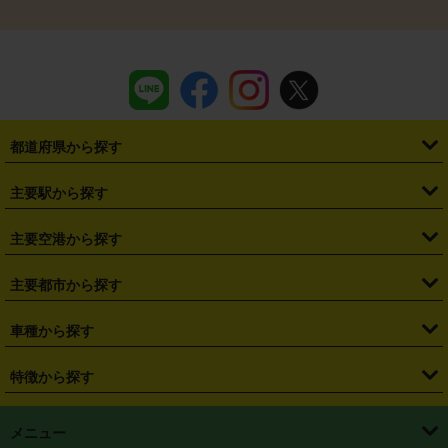
都道府県から探す
・
北海道
・
青森県
・
岩手県
・
宮城県
・
秋田県
・
山形県
主要駅から探す
・
福島県
・
東京都
・
神奈川県
・
埼玉県
・
千葉県
・
茨城県
・
札幌駅
・
仙台駅
・
新宿駅
・
池袋駅
・
渋谷駅
・
東京駅
主要空港から探す
・
栃木県
・
群馬県
・
山梨県
・
愛知県
・
静岡県
・
岐阜県
・
横浜駅
・
川崎駅
・
大宮駅
・
西船橋駅
・
柏駅
・
名古屋駅
・
新千歳空港
・
仙台空港
主要都市から探す
・
長野県
・
新潟県
・
富山県
・
石川県
・
福井県
・
大阪府
・
大阪駅
・
難波駅
・
三宮駅
・
京都駅
・
広島駅
・
博多駅
・
成田空港
・
羽田空港
・
兵庫県
・
京都府
・
滋賀県
・
和歌山県
・
奈良県
・
三重県
・
札幌市
・
仙台市
車種から探す
・
熊本駅
・
那覇空港駅
・
中部国際空港セントレア
・
関西国際空港
・
鳥取県
・
島根県
・
岡山県
・
広島県
・
山口県
・
徳島県
・
千葉市
・
さいたま市
・
軽自動車
・
コンパクトカー
・
ステーションワゴン・セダン
特徴から探す
・
大阪国際空港（伊丹空港）
・
神戸空港
・
香川県
・
愛媛県
・
高知県
・
福岡県
・
佐賀県
・
長崎県
・
横浜市
・
川崎市
・
ミニバン・ワンボックス
・
高級ミニバン・ワンボックス
・
SUV
・
岡山空港
・
徳島空港
・
ハイブリッド
・
宅配レンタカー
・
ETCカードレンタル
・
熊本県
・
大分県
・
宮崎県
・
鹿児島県
・
沖縄県
・
相模原市
・
新潟市
メニュー
・
軽トラック・商用バン
・
福岡空港
・
鹿児島空港
・
長期レンタル
・
深夜時間帯レンタル
・
免責補償プラス