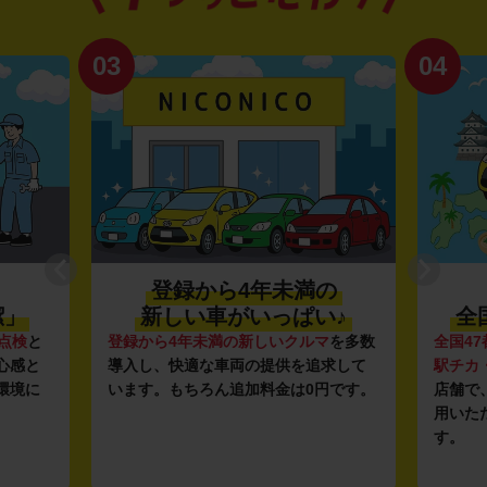
03
04
登録から4年未満の
潔」
新しい車がいっぱい♪
全
点検
と
登録から4年未満の新しいクルマ
を多数
全国47
心感と
導入し、快適な車両の提供を追求して
駅チカ
環境に
います。もちろん追加料金は0円です。
店舗で
用いた
す。