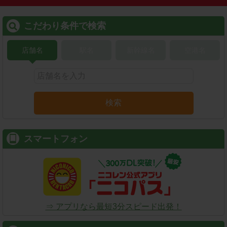
こだわり条件で検索
店舗名
駅名
新幹線名
空港名
検索
スマートフォン
⇒ アプリなら最短3分スピード出発！