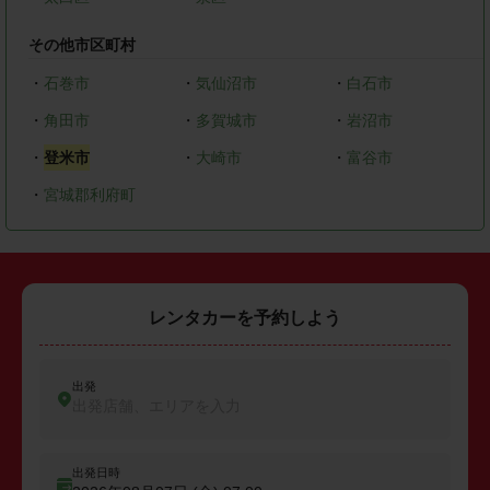
その他市区町村
・
石巻市
・
気仙沼市
・
白石市
・
角田市
・
多賀城市
・
岩沼市
・
登米市
・
大崎市
・
富谷市
・
宮城郡利府町
レンタカーを予約しよう
出発
出発店舗、エリアを入力
出発日時