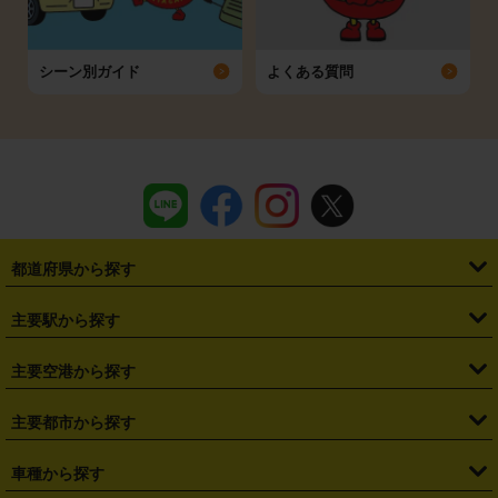
シーン別ガイド
よくある質問
都道府県から探す
・
北海道
・
青森県
・
岩手県
・
宮城県
・
秋田県
・
山形県
主要駅から探す
・
福島県
・
東京都
・
神奈川県
・
埼玉県
・
千葉県
・
茨城県
・
札幌駅
・
仙台駅
・
新宿駅
・
池袋駅
・
渋谷駅
・
東京駅
主要空港から探す
・
栃木県
・
群馬県
・
山梨県
・
愛知県
・
静岡県
・
岐阜県
・
横浜駅
・
川崎駅
・
大宮駅
・
西船橋駅
・
柏駅
・
名古屋駅
・
新千歳空港
・
仙台空港
主要都市から探す
・
長野県
・
新潟県
・
富山県
・
石川県
・
福井県
・
大阪府
・
大阪駅
・
難波駅
・
三宮駅
・
京都駅
・
広島駅
・
博多駅
・
成田空港
・
羽田空港
・
兵庫県
・
京都府
・
滋賀県
・
和歌山県
・
奈良県
・
三重県
・
札幌市
・
仙台市
車種から探す
・
熊本駅
・
那覇空港駅
・
中部国際空港セントレア
・
関西国際空港
・
鳥取県
・
島根県
・
岡山県
・
広島県
・
山口県
・
徳島県