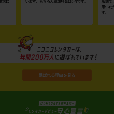
環境に
います。もちろん追加料金は0円です。
店舗で
用いた
す。
選ばれる理由を見る