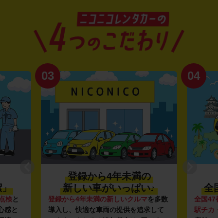
03
04
登録から4年未満の
潔」
新しい車がいっぱい♪
全
点検
と
登録から4年未満の新しいクルマ
を多数
全国47
心感と
導入し、快適な車両の提供を追求して
駅チカ