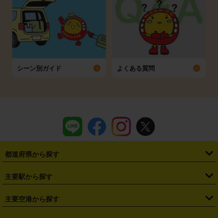
シーン別ガイド
よくある質問
都道府県から探す
・
北海道
・
青森県
・
岩手県
・
宮城県
・
秋田県
・
山形県
主要駅から探す
・
福島県
・
東京都
・
神奈川県
・
埼玉県
・
千葉県
・
茨城県
・
札幌駅
・
仙台駅
・
新宿駅
・
池袋駅
・
渋谷駅
・
東京駅
主要空港から探す
・
栃木県
・
群馬県
・
山梨県
・
愛知県
・
静岡県
・
岐阜県
・
横浜駅
・
川崎駅
・
大宮駅
・
西船橋駅
・
柏駅
・
名古屋駅
・
新千歳空港
・
仙台空港