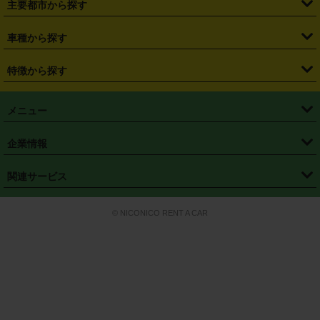
主要都市から探す
・
長野県
・
新潟県
・
富山県
・
石川県
・
福井県
・
大阪府
・
大阪駅
・
難波駅
・
三宮駅
・
京都駅
・
広島駅
・
博多駅
・
成田空港
・
羽田空港
・
兵庫県
・
京都府
・
滋賀県
・
和歌山県
・
奈良県
・
三重県
・
札幌市
・
仙台市
車種から探す
・
熊本駅
・
那覇空港駅
・
中部国際空港セントレア
・
関西国際空港
・
鳥取県
・
島根県
・
岡山県
・
広島県
・
山口県
・
徳島県
・
千葉市
・
さいたま市
・
軽自動車
・
コンパクトカー
・
ステーションワゴン・セダン
特徴から探す
・
大阪国際空港（伊丹空港）
・
神戸空港
・
香川県
・
愛媛県
・
高知県
・
福岡県
・
佐賀県
・
長崎県
・
横浜市
・
川崎市
・
ミニバン・ワンボックス
・
高級ミニバン・ワンボックス
・
SUV
・
岡山空港
・
徳島空港
・
ハイブリッド
・
宅配レンタカー
・
ETCカードレンタル
・
熊本県
・
大分県
・
宮崎県
・
鹿児島県
・
沖縄県
・
相模原市
・
新潟市
メニュー
・
軽トラック・商用バン
・
福岡空港
・
鹿児島空港
・
長期レンタル
・
深夜時間帯レンタル
・
免責補償プラス
・
静岡市
・
浜松市
・
・
トラック・バン
トップページ
・
はじめての方へ
・
ご利用案内
(タウンエースバン、ライトエースバン等)
企業情報
・
那覇空港
・
パーフェクト補償
・
スタッドレスタイヤ
・
直前予約
・
名古屋市
・
京都市
・
・
トラック・バン
ベストレート保証
・
予約から返却まで
・
・
店舗オリジナル
利用シーン別ガイ
(ハイエースバン・キャラバン等)
・
・
ニコパス(アプリ)
会社概要
・
ニュース
・
国際運転免許証
・
フランチャイズ募集
・
営業時間外返却サービス
・
個人情報保護
関連サービス
・
大阪市
・
堺市
ド
・
・
レッカー搬送サービス
カスタマーハラスメントに対する基本方針
・
神戸市
・
岡山市
・
・
車種・料金
カーリースなら「定額ニコノリパック」
・
店舗を探す
・
キャンペーン
© NICONICO RENT A CAR
・
特定商取引法に基づく表記
・
旅行業約款
・
広島市
・
北九州市
・
・
会員特典
超短期カーリースの「ニコリース」
・
選ばれる理由
・
安心・安全への取
り組み
・
福岡市
・
熊本市
・
清潔・快適な車内
・
徹底した車両点検
・
新しいクルマ
空間
・
お客様の声
・
お客様大賞
・
よくある質問