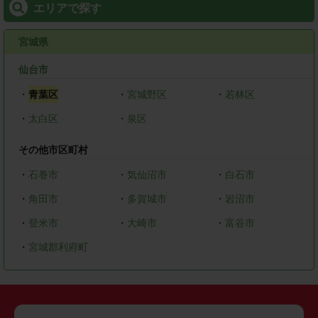
エリアで探す
宮城県
仙台市
・
青葉区
・
宮城野区
・
若林区
・
太白区
・
泉区
その他市区町村
・
石巻市
・
気仙沼市
・
白石市
・
角田市
・
多賀城市
・
岩沼市
・
登米市
・
大崎市
・
富谷市
・
宮城郡利府町