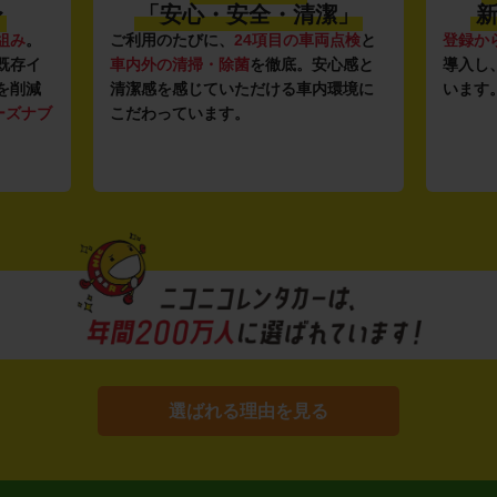
〜
「安心・安全・清潔」
新
組み
。
ご利用のたびに、
24項目の車両点検
と
登録か
既存イ
車内外の清掃・除菌
を徹底。安心感と
導入し
を削減
清潔感を感じていただける車内環境に
います
ーズナブ
こだわっています。
選ばれる理由を見る