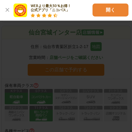
WEBより最大30％お得！

各種サービス
開く
公式アプリ「ニコパス」
仙台宮城インター店
住所：
仙台市青葉区折立1-2-17
地図
営業時間：
店舗ページをご確認ください
この店舗で予約する
保有車両クラス
各種サービス