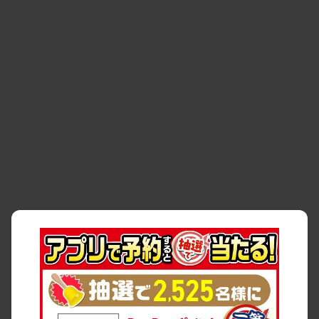
・
お問い合わせ
・
予約キャンセル・
・
保険・補償
変更
・
事故・故障
・
交通違反
・
サイトマップ
・
貸渡約款
・
利用規約