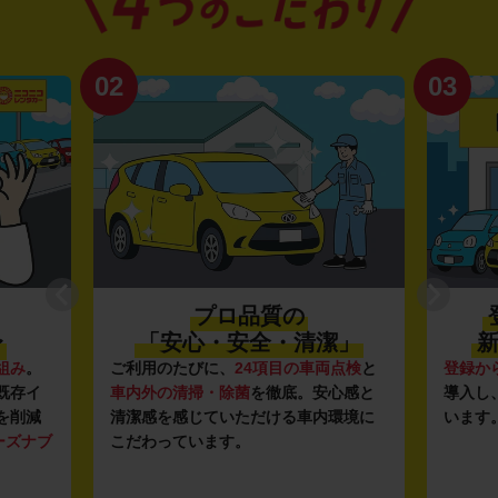
02
03
プロ品質の
〜
「安心・安全・清潔」
新
組み
。
ご利用のたびに、
24項目の車両点検
と
登録か
既存イ
車内外の清掃・除菌
を徹底。安心感と
導入し
を削減
清潔感を感じていただける車内環境に
います
ーズナブ
こだわっています。