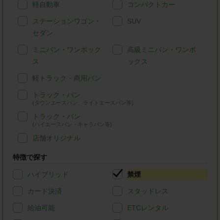
軽自動車
コンパクトカー
ステーションワゴン・
SUV
セダン
ミニバン・ワンボック
高級ミニバン・ワンボ
ス
ックス
軽トラック・商用バン
トラック・バン
(タウンエースバン、ライトエースバン等)
トラック・バン
(ハイエースバン・キャラバン等)
店舗オリジナル
特徴で探す
ハイブリッド
禁煙
カード決済
スタッドレス
給油可能
ETCレンタル