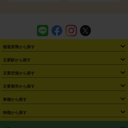
都道府県から探す
・
北海道
・
青森県
・
岩手県
・
宮城県
・
秋田県
・
山形県
主要駅から探す
・
福島県
・
東京都
・
神奈川県
・
埼玉県
・
千葉県
・
茨城県
・
札幌駅
・
仙台駅
・
新宿駅
・
池袋駅
・
渋谷駅
・
東京駅
主要空港から探す
・
栃木県
・
群馬県
・
山梨県
・
愛知県
・
静岡県
・
岐阜県
・
横浜駅
・
川崎駅
・
大宮駅
・
西船橋駅
・
柏駅
・
名古屋駅
・
新千歳空港
・
仙台空港
主要都市から探す
・
長野県
・
新潟県
・
富山県
・
石川県
・
福井県
・
大阪府
・
大阪駅
・
難波駅
・
三宮駅
・
京都駅
・
広島駅
・
博多駅
・
成田空港
・
羽田空港
・
兵庫県
・
京都府
・
滋賀県
・
和歌山県
・
奈良県
・
三重県
・
札幌市
・
仙台市
車種から探す
・
熊本駅
・
那覇空港駅
・
中部国際空港セントレア
・
関西国際空港
・
鳥取県
・
島根県
・
岡山県
・
広島県
・
山口県
・
徳島県
・
千葉市
・
さいたま市
・
軽自動車
・
コンパクトカー
・
ステーションワゴン・セダン
特徴から探す
・
大阪国際空港（伊丹空港）
・
神戸空港
・
香川県
・
愛媛県
・
高知県
・
福岡県
・
佐賀県
・
長崎県
・
横浜市
・
川崎市
・
ミニバン・ワンボックス
・
高級ミニバン・ワンボックス
・
SUV
・
岡山空港
・
徳島空港
・
ハイブリッド
・
宅配レンタカー
・
ETCカードレンタル
・
熊本県
・
大分県
・
宮崎県
・
鹿児島県
・
沖縄県
・
相模原市
・
新潟市