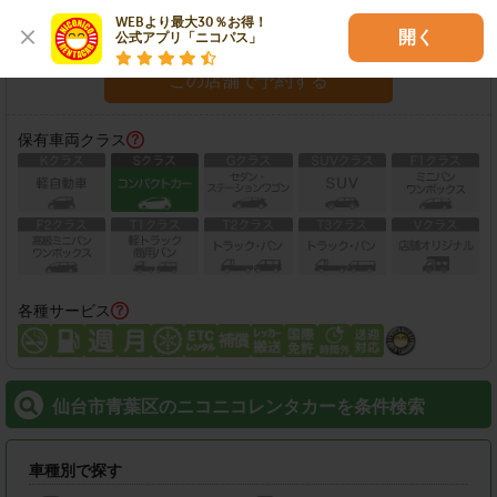
WEBより最大30％お得！

営業時間：
08:00-20:00
開く
公式アプリ「ニコパス」
この店舗で予約する
保有車両クラス
各種サービス
仙台市青葉区のニコニコレンタカーを条件検索
車種別で探す