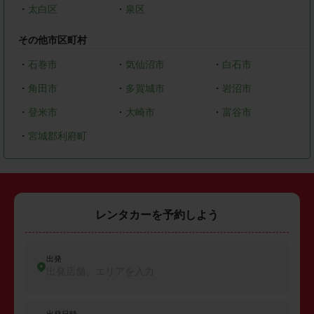
・
太白区
・
泉区
その他市区町村
・
石巻市
・
気仙沼市
・
白石市
・
角田市
・
多賀城市
・
岩沼市
・
登米市
・
大崎市
・
富谷市
・
宮城郡利府町
レンタカーを予約しよう
出発
出発店舗、エリアを入力