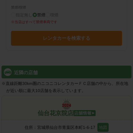
禁煙/喫煙
指定無し
禁煙
喫煙
※
当店はすべて禁煙車両です
レンタカーを検索する
近隣の店舗
※
直線距離30km圏のニコニコレンタカーＦＣ店舗の中から、所在地
が近い順に最大10店舗を表示しています。
仙台花京院店
住所：
宮城県仙台市青葉区本町1-6-17
地図