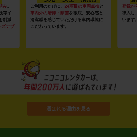
組み
。
ご利用のたびに、
24項目の車両点検
と
登録か
既存イ
車内外の清掃・除菌
を徹底。安心感と
導入し
を削減
清潔感を感じていただける車内環境に
います
ーズナブ
こだわっています。
選ばれる理由を見る