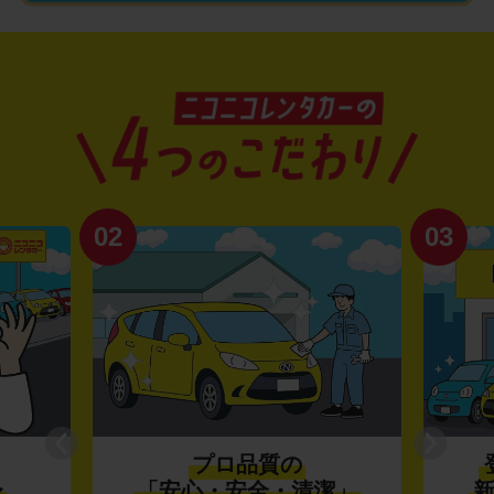
02
03
プロ品質の
〜
「安心・安全・清潔」
新