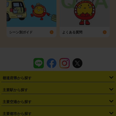
シーン別ガイド
よくある質問
都道府県から探す
・
北海道
・
青森県
・
岩手県
・
宮城県
・
秋田県
・
山形県
主要駅から探す
・
福島県
・
東京都
・
神奈川県
・
埼玉県
・
千葉県
・
茨城県
・
札幌駅
・
仙台駅
・
新宿駅
・
池袋駅
・
渋谷駅
・
東京駅
主要空港から探す
・
栃木県
・
群馬県
・
山梨県
・
愛知県
・
静岡県
・
岐阜県
・
横浜駅
・
川崎駅
・
大宮駅
・
西船橋駅
・
柏駅
・
名古屋駅
・
新千歳空港
・
仙台空港
主要都市から探す
・
長野県
・
新潟県
・
富山県
・
石川県
・
福井県
・
大阪府