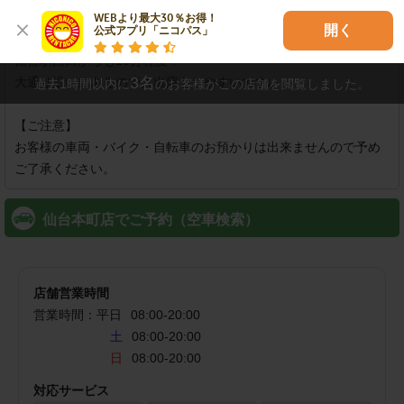
店舗紹介
WEBより最大30％お得！

開く
公式アプリ「ニコパス」
勾当台公園駅より徒歩5分。

仙台駅西口からも10分程度！

3
名
大通り沿いにあるので入出庫もしやすいです♪

過去1時間以内に
のお客様がこの店舗を閲覧しました。
【ご注意】

お客様の車両・バイク・自転車のお預かりは出来ませんので予め
ご了承ください。
仙台本町店でご予約（空車検索）
店舗営業時間
営業時間：
平日
08:00
-
20:00
土
08:00-20:00
日
08:00-20:00
対応サービス