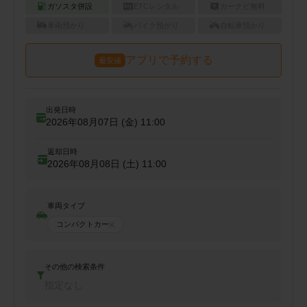
ガソスタ併設
ETCレンタル
カーナビ無料
車両預かり
バイク預かり
自転車預かり
アプリで予約する
最安値
出発日時
2026年08月07日 (金)
11:00
返却日時
2026年08月08日 (土)
11:00
車両タイプ
コンパクトカー
その他の検索条件
指定なし