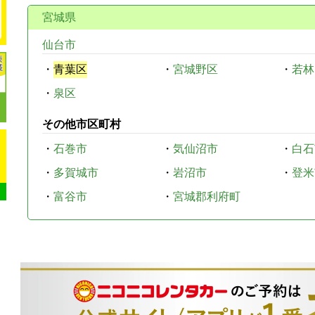
宮城県
仙台市
・
青葉区
・
宮城野区
・
若林
・
泉区
その他市区町村
・
石巻市
・
気仙沼市
・
白石
・
多賀城市
・
岩沼市
・
登米
・
富谷市
・
宮城郡利府町