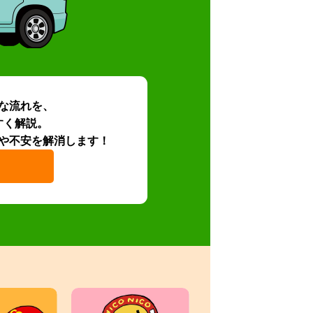
な流れを、
すく解説。
や不安を解消します！