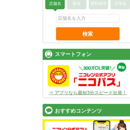
店舗名
駅名
新幹線名
空港名
検索
スマートフォン
⇒ アプリなら最短3分スピード出発！
おすすめコンテンツ