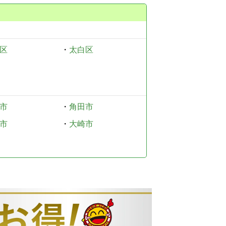
区
・
太白区
市
・
角田市
市
・
大崎市