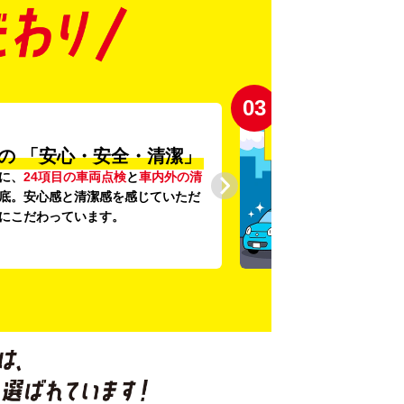
03
の
「安心・安全・清潔」
に、
24項目の車両点検
と
車内外の清
底。安心感と清潔感を感じていただ
にこだわっています。