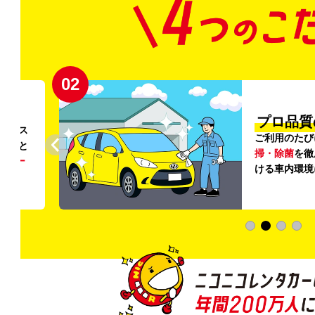
02
円〜
プロ品質
リンス
ご利用のたび
ること
掃・除菌
を徹
う
リー
ける車内環境