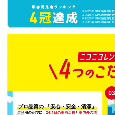
03
清潔」
新
外の清