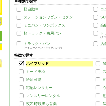
車種別で探す
軽自動車
コ
ステーションワゴン・セダン
SU
ミニバン・ワンボックス
高
軽トラック・商用バン
ト
(タ
トラック・バン
店
(ハイエースバン・キャラバン等)
特徴で探す
ハイブリッド
カード決済
給油可能
E
宅配レンタカー
マンスリーレンタル
夜21時以降も営業