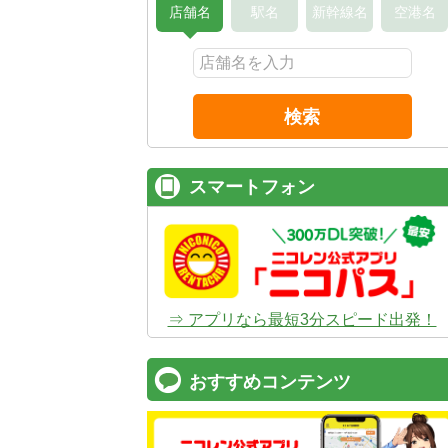
店舗名
駅名
新幹線名
空港名
検索
スマートフォン
⇒ アプリなら最短3分スピード出発！
おすすめコンテンツ