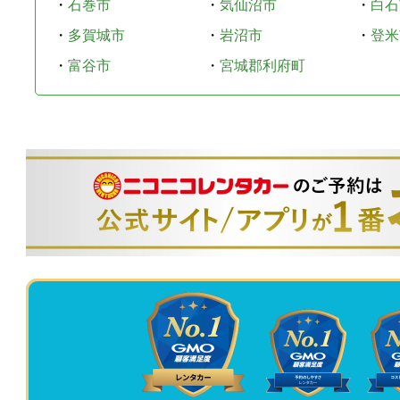
・
石巻市
・
気仙沼市
・
白石
・
多賀城市
・
岩沼市
・
登米
・
富谷市
・
宮城郡利府町