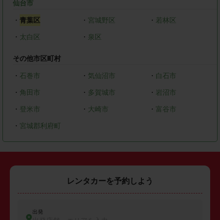
仙台市
・
青葉区
・
宮城野区
・
若林区
・
太白区
・
泉区
その他市区町村
・
石巻市
・
気仙沼市
・
白石市
・
角田市
・
多賀城市
・
岩沼市
・
登米市
・
大崎市
・
富谷市
・
宮城郡利府町
レンタカーを予約しよう
出発