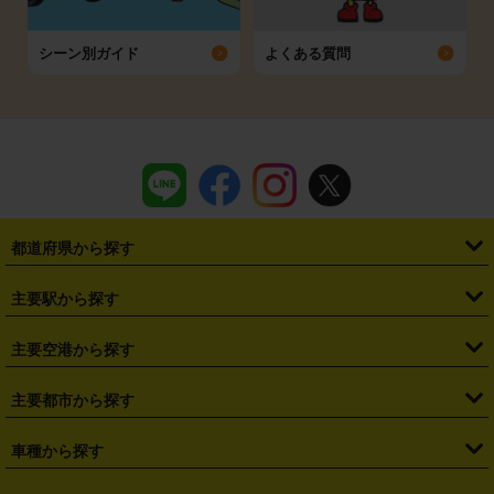
シーン別ガイド
よくある質問
都道府県から探す
・
北海道
・
青森県
・
岩手県
・
宮城県
・
秋田県
・
山形県
主要駅から探す
・
福島県
・
東京都
・
神奈川県
・
埼玉県
・
千葉県
・
茨城県
・
札幌駅
・
仙台駅
・
新宿駅
・
池袋駅
・
渋谷駅
・
東京駅
主要空港から探す
・
栃木県
・
群馬県
・
山梨県
・
愛知県
・
静岡県
・
岐阜県
・
横浜駅
・
川崎駅
・
大宮駅
・
西船橋駅
・
柏駅
・
名古屋駅
・
新千歳空港
・
仙台空港
主要都市から探す
・
長野県
・
新潟県
・
富山県
・
石川県
・
福井県
・
大阪府
・
大阪駅
・
難波駅
・
三宮駅
・
京都駅
・
広島駅
・
博多駅
・
成田空港
・
羽田空港
・
兵庫県
・
京都府
・
滋賀県
・
和歌山県
・
奈良県
・
三重県
・
札幌市
・
仙台市
車種から探す
・
熊本駅
・
那覇空港駅
・
中部国際空港セントレア
・
関西国際空港
・
鳥取県
・
島根県
・
岡山県
・
広島県
・
山口県
・
徳島県
・
千葉市
・
さいたま市
・
軽自動車
・
コンパクトカー
・
ステーションワゴン・セダン