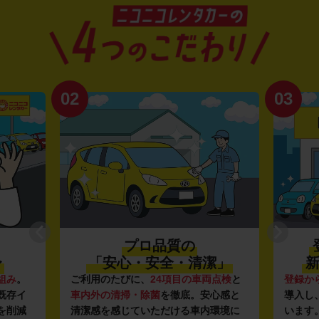
02
03
プロ品質の
〜
「安心・安全・清潔」
新
組み
。
ご利用のたびに、
24項目の車両点検
と
登録か
既存イ
車内外の清掃・除菌
を徹底。安心感と
導入し
を削減
清潔感を感じていただける車内環境に
います