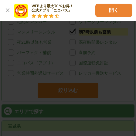
カード決済
スタッドレス
WEBより最大30％お得！

開く
公式アプリ「ニコパス」
給油可能
ETCレンタル
宅配レンタカー
ウィークリーレンタル
マンスリーレンタル
朝7時以前も営業
夜21時以降も営業
深夜時間帯レンタル
パーフェクト補償
直前予約
ニコパス（アプリ）
国際運転免許証
営業時間外返却サービス
レッカー搬送サービス
絞り込む
エリアで探す
宮城県