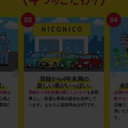
03
04
登録から4年未満の
潔」
新しい車がいっぱい♪
全
点検
と
登録から4年未満の新しいクルマ
を多数
全国47
心感と
導入し、快適な車両の提供を追求して
駅チカ
環境に
います。もちろん追加料金は0円です。
店舗で
用いた
す。