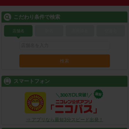
こだわり条件で検索
店舗名
駅名
新幹線名
空港名
検索
スマートフォン
⇒ アプリなら最短3分スピード出発！