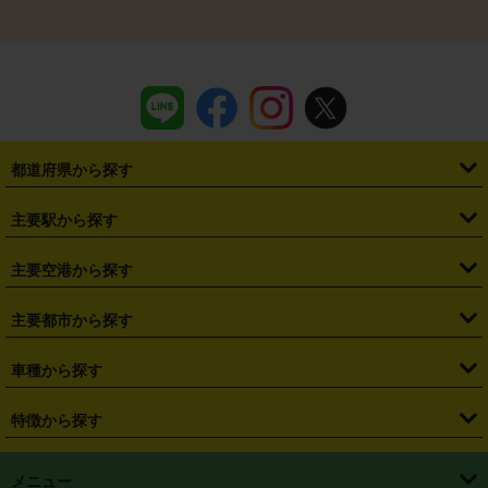
都道府県から探す
・
北海道
・
青森県
・
岩手県
・
宮城県
・
秋田県
・
山形県
主要駅から探す
・
福島県
・
東京都
・
神奈川県
・
埼玉県
・
千葉県
・
茨城県
・
札幌駅
・
仙台駅
・
新宿駅
・
池袋駅
・
渋谷駅
・
東京駅
主要空港から探す
・
栃木県
・
群馬県
・
山梨県
・
愛知県
・
静岡県
・
岐阜県
・
横浜駅
・
川崎駅
・
大宮駅
・
西船橋駅
・
柏駅
・
名古屋駅
・
新千歳空港
・
仙台空港
主要都市から探す
・
長野県
・
新潟県
・
富山県
・
石川県
・
福井県
・
大阪府
・
大阪駅
・
難波駅
・
三宮駅
・
京都駅
・
広島駅
・
博多駅
・
成田空港
・
羽田空港
・
兵庫県
・
京都府
・
滋賀県
・
和歌山県
・
奈良県
・
三重県
・
札幌市
・
仙台市
車種から探す
・
熊本駅
・
那覇空港駅
・
中部国際空港セントレア
・
関西国際空港
・
鳥取県
・
島根県
・
岡山県
・
広島県
・
山口県
・
徳島県
・
千葉市
・
さいたま市
・
軽自動車
・
コンパクトカー
・
ステーションワゴン・セダン
特徴から探す
・
大阪国際空港（伊丹空港）
・
神戸空港
・
香川県
・
愛媛県
・
高知県
・
福岡県
・
佐賀県
・
長崎県
・
横浜市
・
川崎市
・
ミニバン・ワンボックス
・
高級ミニバン・ワンボックス
・
SUV
・
岡山空港
・
徳島空港
・
ハイブリッド
・
宅配レンタカー
・
ETCカードレンタル
・
熊本県
・
大分県
・
宮崎県
・
鹿児島県
・
沖縄県
・
相模原市
・
新潟市
メニュー
・
軽トラック・商用バン