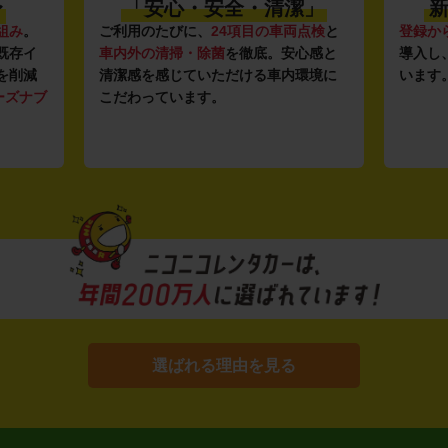
〜
「安心・安全・清潔」
新
組み
。
ご利用のたびに、
24項目の車両点検
と
登録か
既存イ
車内外の清掃・除菌
を徹底。安心感と
導入し
を削減
清潔感を感じていただける車内環境に
います
ーズナブ
こだわっています。
選ばれる理由を見る