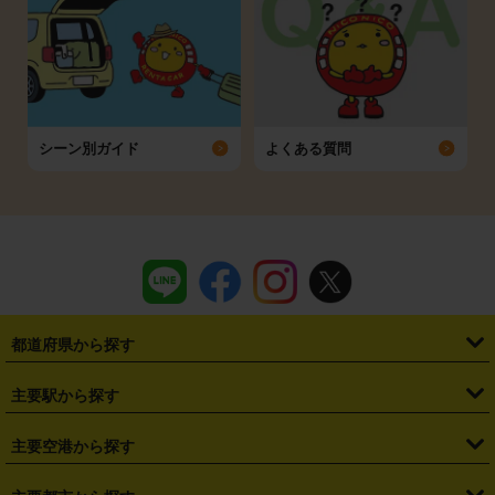
シーン別ガイド
よくある質問
都道府県から探す
・
北海道
・
青森県
・
岩手県
・
宮城県
・
秋田県
・
山形県
主要駅から探す
・
福島県
・
東京都
・
神奈川県
・
埼玉県
・
千葉県
・
茨城県
・
札幌駅
・
仙台駅
・
新宿駅
・
池袋駅
・
渋谷駅
・
東京駅
主要空港から探す
・
栃木県
・
群馬県
・
山梨県
・
愛知県
・
静岡県
・
岐阜県
・
横浜駅
・
川崎駅
・
大宮駅
・
西船橋駅
・
柏駅
・
名古屋駅
・
新千歳空港
・
仙台空港