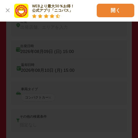
レンタカーを予約しよう
WEBより最大30％お得！

開く
公式アプリ「ニコパス」
出発
出発店舗、エリアを入力
出発日時
2026年08月09日 (日)
15:00
返却日時
2026年08月10日 (月)
15:00
車両タイプ
コンパクトカー
その他の検索条件
指定なし