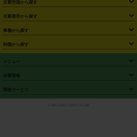
主要空港から探す
・
栃木県
・
群馬県
・
山梨県
・
愛知県
・
静岡県
・
岐阜県
・
横浜駅
・
川崎駅
・
大宮駅
・
西船橋駅
・
柏駅
・
名古屋駅
・
新千歳空港
・
仙台空港
主要都市から探す
・
長野県
・
新潟県
・
富山県
・
石川県
・
福井県
・
大阪府
・
大阪駅
・
難波駅
・
三宮駅
・
京都駅
・
広島駅
・
博多駅
・
成田空港
・
羽田空港
・
兵庫県
・
京都府
・
滋賀県
・
和歌山県
・
奈良県
・
三重県
・
札幌市
・
仙台市
車種から探す
・
熊本駅
・
那覇空港駅
・
中部国際空港セントレア
・
関西国際空港
・
鳥取県
・
島根県
・
岡山県
・
広島県
・
山口県
・
徳島県
・
千葉市
・
さいたま市
・
軽自動車
・
コンパクトカー
・
ステーションワゴン・セダン
特徴から探す
・
大阪国際空港（伊丹空港）
・
神戸空港
・
香川県
・
愛媛県
・
高知県
・
福岡県
・
佐賀県
・
長崎県
・
横浜市
・
川崎市
・
ミニバン・ワンボックス
・
高級ミニバン・ワンボックス
・
SUV
・
岡山空港
・
徳島空港
・
ハイブリッド
・
宅配レンタカー
・
ETCカードレンタル
・
熊本県
・
大分県
・
宮崎県
・
鹿児島県
・
沖縄県
・
相模原市
・
新潟市
メニュー
・
軽トラック・商用バン
・
福岡空港
・
鹿児島空港
・
長期レンタル
・
深夜時間帯レンタル
・
免責補償プラス
・
静岡市
・
浜松市
・
・
トラック・バン
トップページ
・
はじめての方へ
・
ご利用案内
(タウンエースバン、ライトエースバン等)
企業情報
・
那覇空港
・
パーフェクト補償
・
スタッドレスタイヤ
・
直前予約
・
名古屋市
・
京都市
・
・
トラック・バン
ベストレート保証
・
予約から返却まで
・
・
店舗オリジナル
利用シーン別ガイ
(ハイエースバン・キャラバン等)
・
・
ニコパス(アプリ)
会社概要
・
ニュース
・
国際運転免許証
・
フランチャイズ募集
・
営業時間外返却サービス
・
個人情報保護
関連サービス
・
大阪市
・
堺市
ド
・
・
レッカー搬送サービス
カスタマーハラスメントに対する基本方針
・
神戸市
・
岡山市
・
・
車種・料金
カーリースなら「定額ニコノリパック」
・
店舗を探す
・
キャンペーン
© NICONICO RENT A CAR
・
特定商取引法に基づく表記
・
旅行業約款
・
広島市
・
北九州市
・
・
会員特典
超短期カーリースの「ニコリース」
・
選ばれる理由
・
安心・安全への取
り組み
・
福岡市
・
熊本市
・
清潔・快適な車内
・
徹底した車両点検
・
新しいクルマ
空間