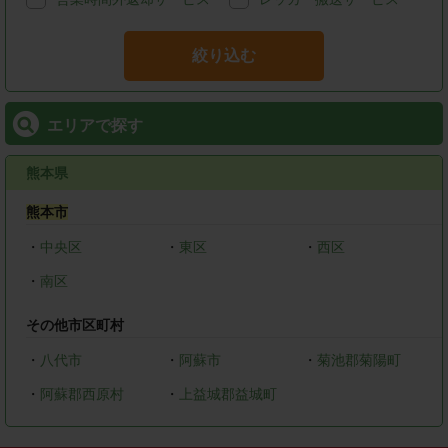
絞り込む
エリアで探す
熊本県
熊本市
・
中央区
・
東区
・
西区
・
南区
その他市区町村
・
八代市
・
阿蘇市
・
菊池郡菊陽町
・
阿蘇郡西原村
・
上益城郡益城町