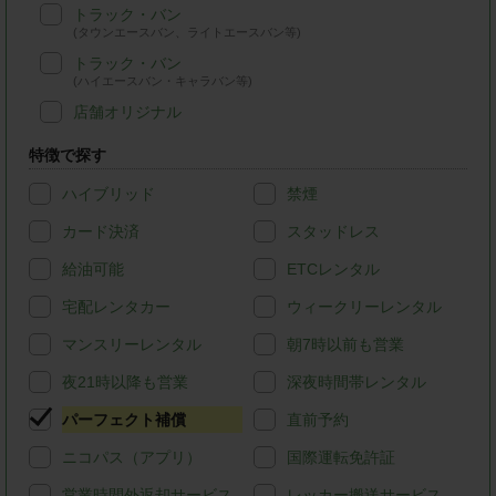
トラック・バン
(タウンエースバン、ライトエースバン等)
トラック・バン
(ハイエースバン・キャラバン等)
店舗オリジナル
特徴で探す
ハイブリッド
禁煙
カード決済
スタッドレス
給油可能
ETCレンタル
宅配レンタカー
ウィークリーレンタル
マンスリーレンタル
朝7時以前も営業
夜21時以降も営業
深夜時間帯レンタル
パーフェクト補償
直前予約
ニコパス（アプリ）
国際運転免許証
営業時間外返却サービス
レッカー搬送サービス