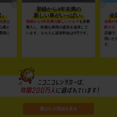
登録から4年未満の
潔」
新しい車がいっぱい♪
全
点検
と
登録から4年未満の新しいクルマ
を多数
全国47
心感と
導入し、快適な車両の提供を追求して
駅チカ
環境に
います。もちろん追加料金は0円です。
店舗で
用いた
す。
選ばれる理由を見る