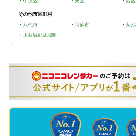
・
中央区
・
東区
・
西区
その他市区町村
・
八代市
・
阿蘇市
・
菊池
・
上益城郡益城町