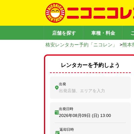
店舗を探す
車種・料金
格安レンタカー予約「ニコレン」
>
熊本
レンタカーを予約しよう
出発
出発店舗、エリアを入力
出発日時
2026年08月09日 (日)
13:00
返却日時