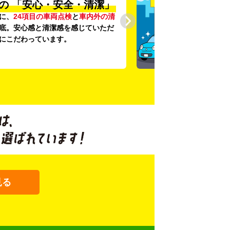
の
「安心・安全・清潔」
に、
24項目の車両点検
と
車内外の清
底。安心感と清潔感を感じていただ
にこだわっています。
見る