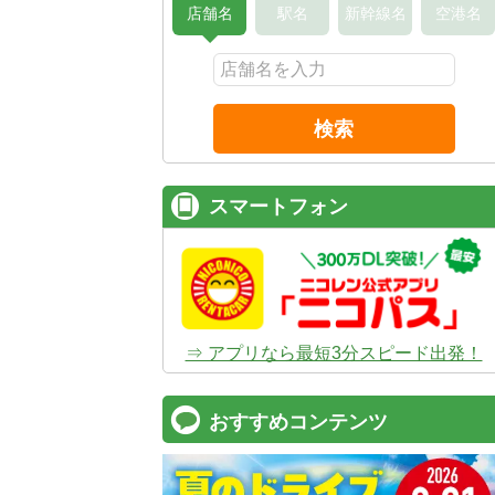
店舗名
駅名
新幹線名
空港名
検索
スマートフォン
⇒ アプリなら最短3分スピード出発！
おすすめコンテンツ