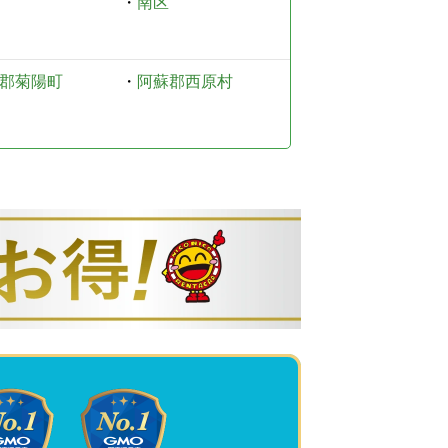
・
南区
郡菊陽町
・
阿蘇郡西原村