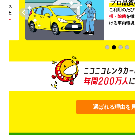
プロ品質
リンス
ご利用のたび
ること
掃・除菌
を徹
う
リー
ける車内環境
選ばれる理由を