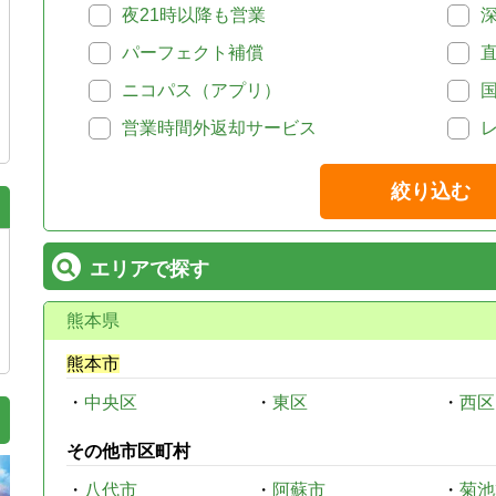
夜21時以降も営業
パーフェクト補償
ニコパス（アプリ）
営業時間外返却サービス
絞り込む
エリアで探す
熊本県
熊本市
・
中央区
・
東区
・
西区
その他市区町村
・
八代市
・
阿蘇市
・
菊池