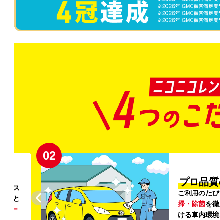
02
円〜
プロ品質
リンス
ご利用のたび
ること
掃・除菌
を徹
う
リー
ける車内環境