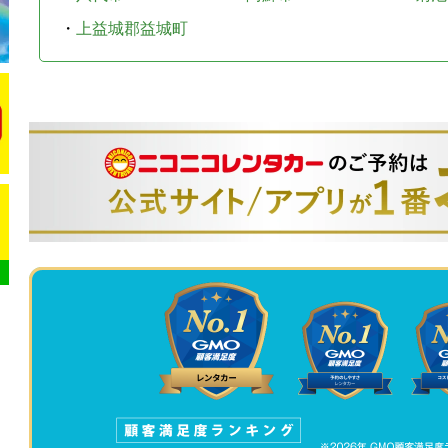
・
上益城郡益城町