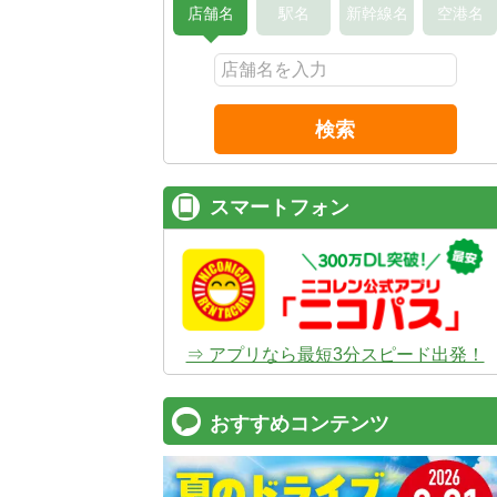
店舗名
駅名
新幹線名
空港名
検索
スマートフォン
⇒ アプリなら最短3分スピード出発！
おすすめコンテンツ