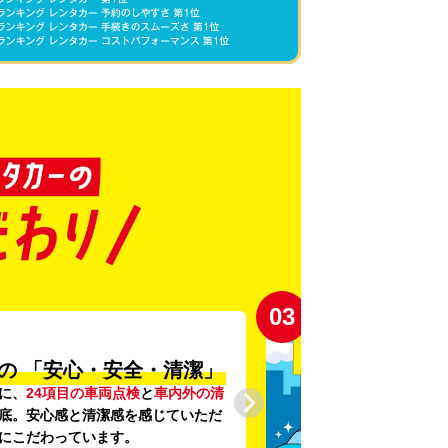
03
の
「安心・安全・清潔」
に、
24項目の車両点検
と
車内外の清
底。安心感と清潔感を感じていただ
にこだわっています。