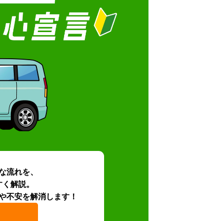
な流れを、
すく解説。
や不安を解消します！