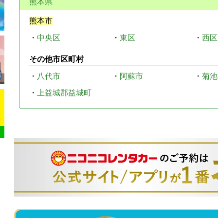
熊本県
熊本市
・
中央区
・
東区
・
西区
その他市区町村
・
八代市
・
阿蘇市
・
菊池
・
上益城郡益城町