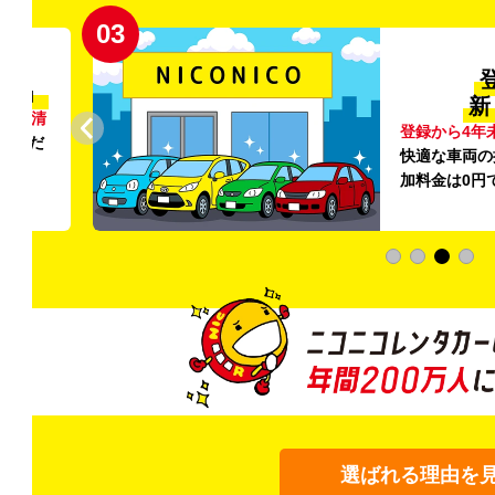
03
清潔」
新
外の清
登録から4年
いただ
快適な車両の
加料金は0円
選ばれる理由を