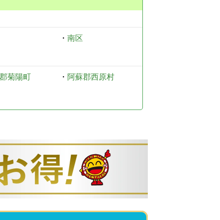
・
南区
郡菊陽町
・
阿蘇郡西原村