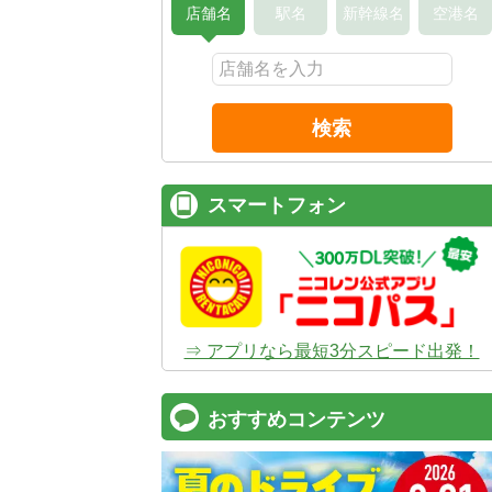
店舗名
駅名
新幹線名
空港名
検索
スマートフォン
⇒ アプリなら最短3分スピード出発！
おすすめコンテンツ