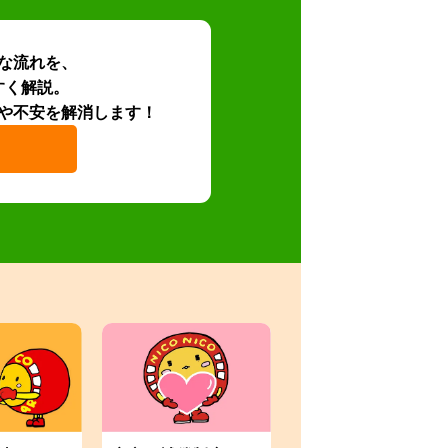
な流れを、
すく解説。
や不安を解消します！