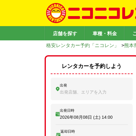
店舗を探す
車種・料金
格安レンタカー予約「ニコレン」
>
熊本
レンタカーを予約しよう
出発
出発店舗、エリアを入力
出発日時
2026年08月08日 (土)
14:00
返却日時