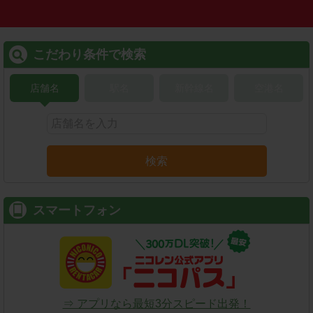
こだわり条件で検索
店舗名
駅名
新幹線名
空港名
検索
スマートフォン
⇒ アプリなら最短3分スピード出発！