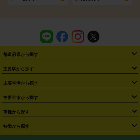
都道府県から探す
・
北海道
・
青森県
・
岩手県
・
宮城県
・
秋田県
・
山形県
主要駅から探す
・
福島県
・
東京都
・
神奈川県
・
埼玉県
・
千葉県
・
茨城県
・
札幌駅
・
仙台駅
・
新宿駅
・
池袋駅
・
渋谷駅
・
東京駅
主要空港から探す
・
栃木県
・
群馬県
・
山梨県
・
愛知県
・
静岡県
・
岐阜県
・
横浜駅
・
川崎駅
・
大宮駅
・
西船橋駅
・
柏駅
・
名古屋駅
・
新千歳空港
・
仙台空港
主要都市から探す
・
長野県
・
新潟県
・
富山県
・
石川県
・
福井県
・
大阪府
・
大阪駅
・
難波駅
・
三宮駅
・
京都駅
・
広島駅
・
博多駅
・
成田空港
・
羽田空港
・
兵庫県
・
京都府
・
滋賀県
・
和歌山県
・
奈良県
・
三重県
・
札幌市
・
仙台市
車種から探す
・
熊本駅
・
那覇空港駅
・
中部国際空港セントレア
・
関西国際空港
・
鳥取県
・
島根県
・
岡山県
・
広島県
・
山口県
・
徳島県
・
千葉市
・
さいたま市
・
軽自動車
・
コンパクトカー
・
ステーションワゴン・セダン
特徴から探す
・
大阪国際空港（伊丹空港）
・
神戸空港
・
香川県
・
愛媛県
・
高知県
・
福岡県
・
佐賀県
・
長崎県
・
横浜市
・
川崎市
・
ミニバン・ワンボックス
・
高級ミニバン・ワンボックス
・
SUV
・
岡山空港
・
徳島空港
・
ハイブリッド
・
宅配レンタカー
・
ETCカードレンタル
・
熊本県
・
大分県
・
宮崎県
・
鹿児島県
・
沖縄県