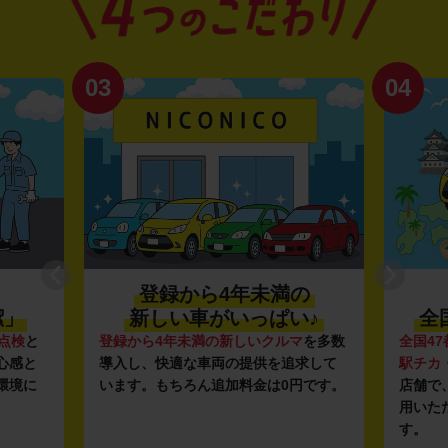
03
04
登録から4年未満の
潔」
新しい車がいっぱい♪
全
点検
と
登録から4年未満の新しいクルマ
を多数
全国47
心感と
導入し、快適な車両の提供を追求して
駅チカ
環境に
います。もちろん追加料金は0円です。
店舗で
用いた
す。