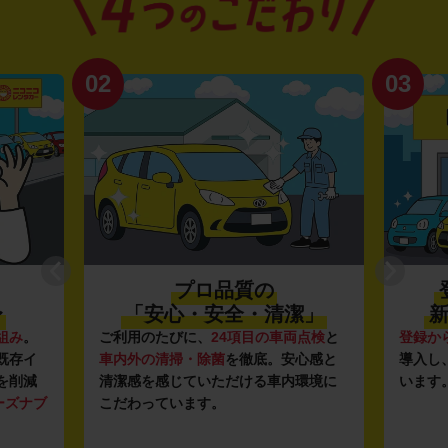
02
03
プロ品質の
〜
「安心・安全・清潔」
新
組み
。
ご利用のたびに、
24項目の車両点検
と
登録か
既存イ
車内外の清掃・除菌
を徹底。安心感と
導入し
を削減
清潔感を感じていただける車内環境に
います
ーズナブ
こだわっています。