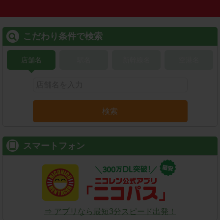
こだわり条件で検索
店舗名
駅名
新幹線名
空港名
検索
スマートフォン
⇒ アプリなら最短3分スピード出発！