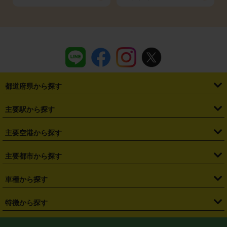
都道府県から探す
・
北海道
・
青森県
・
岩手県
・
宮城県
・
秋田県
・
山形県
主要駅から探す
・
福島県
・
東京都
・
神奈川県
・
埼玉県
・
千葉県
・
茨城県
・
札幌駅
・
仙台駅
・
新宿駅
・
池袋駅
・
渋谷駅
・
東京駅
主要空港から探す
・
栃木県
・
群馬県
・
山梨県
・
愛知県
・
静岡県
・
岐阜県
・
横浜駅
・
川崎駅
・
大宮駅
・
西船橋駅
・
柏駅
・
名古屋駅
・
新千歳空港
・
仙台空港
主要都市から探す
・
長野県
・
新潟県
・
富山県
・
石川県
・
福井県
・
大阪府
・
大阪駅
・
難波駅
・
三宮駅
・
京都駅
・
広島駅
・
博多駅
・
成田空港
・
羽田空港
・
兵庫県
・
京都府
・
滋賀県
・
和歌山県
・
奈良県
・
三重県
・
札幌市
・
仙台市
車種から探す
・
熊本駅
・
那覇空港駅
・
中部国際空港セントレア
・
関西国際空港
・
鳥取県
・
島根県
・
岡山県
・
広島県
・
山口県
・
徳島県
・
千葉市
・
さいたま市
・
軽自動車
・
コンパクトカー
・
ステーションワゴン・セダン
特徴から探す
・
大阪国際空港（伊丹空港）
・
神戸空港
・
香川県
・
愛媛県
・
高知県
・
福岡県
・
佐賀県
・
長崎県
・
横浜市
・
川崎市
・
ミニバン・ワンボックス
・
高級ミニバン・ワンボックス
・
SUV
・
岡山空港
・
徳島空港
・
ハイブリッド
・
宅配レンタカー
・
ETCカードレンタル
・
熊本県
・
大分県
・
宮崎県
・
鹿児島県
・
沖縄県
・
相模原市
・
新潟市