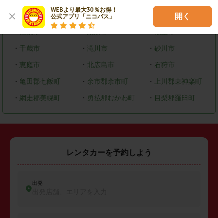
WEBより最大30％お得！

・
岩見沢市
・
留萌市
・
苫小牧市
開く
公式アプリ「ニコパス」
・
江別市
・
紋別市
・
根室市
・
千歳市
・
滝川市
・
砂川市
・
恵庭市
・
北広島市
・
石狩市
・
亀田郡七飯町
・
余市郡余市町
・
上川郡東神楽町
・
網走郡美幌町
・
勇払郡むかわ町
・
目梨郡羅臼町
レンタカーを予約しよう
出発
出発店舗、エリアを入力