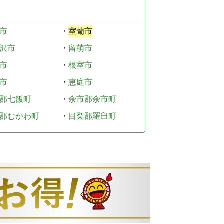
市
・
室蘭市
沢市
・
留萌市
市
・
根室市
市
・
恵庭市
郡七飯町
・
余市郡余市町
郡むかわ町
・
目梨郡羅臼町