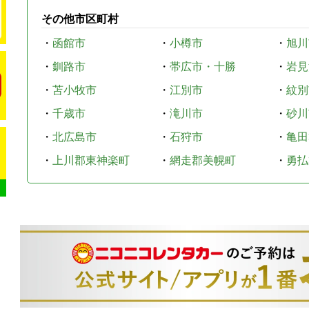
その他市区町村
・
函館市
・
小樽市
・
旭川
・
釧路市
・
帯広市・十勝
・
岩見
・
苫小牧市
・
江別市
・
紋別
・
千歳市
・
滝川市
・
砂川
・
北広島市
・
石狩市
・
亀田
・
上川郡東神楽町
・
網走郡美幌町
・
勇払