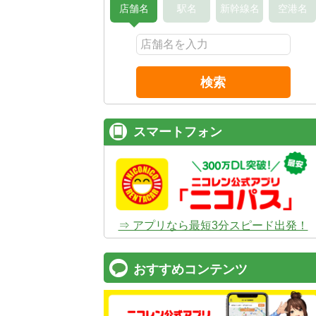
店舗名
駅名
新幹線名
空港名
検索
スマートフォン
⇒ アプリなら最短3分スピード出発！
おすすめコンテンツ