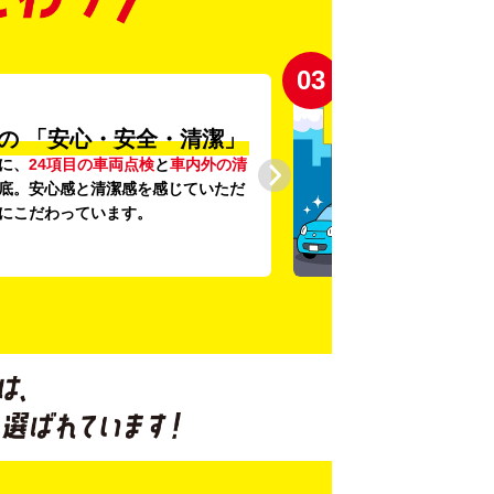
03
の
「安心・安全・清潔」
に、
24項目の車両点検
と
車内外の清
底。安心感と清潔感を感じていただ
にこだわっています。