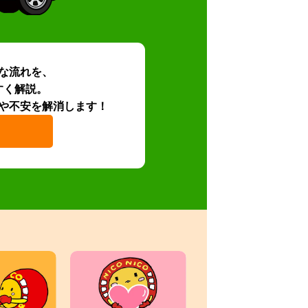
な流れを、
すく解説。
や不安を解消します！