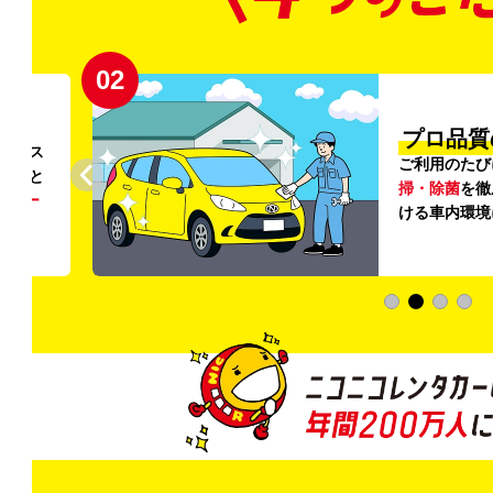
02
円〜
プロ品質
リンス
ご利用のたび
ること
掃・除菌
を徹
う
リー
ける車内環境