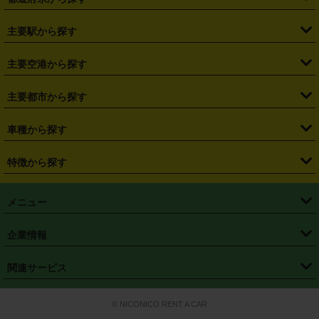
・
北海道
・
青森県
・
岩手県
・
宮城県
・
秋田県
・
山形県
主要駅から探す
・
福島県
・
東京都
・
神奈川県
・
埼玉県
・
千葉県
・
茨城県
・
札幌駅
・
仙台駅
・
新宿駅
・
池袋駅
・
渋谷駅
・
東京駅
主要空港から探す
・
栃木県
・
群馬県
・
山梨県
・
愛知県
・
静岡県
・
岐阜県
・
横浜駅
・
川崎駅
・
大宮駅
・
西船橋駅
・
柏駅
・
名古屋駅
・
新千歳空港
・
仙台空港
主要都市から探す
・
長野県
・
新潟県
・
富山県
・
石川県
・
福井県
・
大阪府
・
大阪駅
・
難波駅
・
三宮駅
・
京都駅
・
広島駅
・
博多駅
・
成田空港
・
羽田空港
・
兵庫県
・
京都府
・
滋賀県
・
和歌山県
・
奈良県
・
三重県
・
札幌市
・
仙台市
車種から探す
・
熊本駅
・
那覇空港駅
・
中部国際空港セントレア
・
関西国際空港
・
鳥取県
・
島根県
・
岡山県
・
広島県
・
山口県
・
徳島県
・
千葉市
・
さいたま市
・
軽自動車
・
コンパクトカー
・
ステーションワゴン・セダン
特徴から探す
・
大阪国際空港（伊丹空港）
・
神戸空港
・
香川県
・
愛媛県
・
高知県
・
福岡県
・
佐賀県
・
長崎県
・
横浜市
・
川崎市
・
ミニバン・ワンボックス
・
高級ミニバン・ワンボックス
・
SUV
・
岡山空港
・
徳島空港
・
ハイブリッド
・
宅配レンタカー
・
ETCカードレンタル
・
熊本県
・
大分県
・
宮崎県
・
鹿児島県
・
沖縄県
・
相模原市
・
新潟市
メニュー
・
軽トラック・商用バン
・
福岡空港
・
鹿児島空港
・
長期レンタル
・
深夜時間帯レンタル
・
免責補償プラス
・
静岡市
・
浜松市
・
・
トラック・バン
トップページ
・
はじめての方へ
・
ご利用案内
(タウンエースバン、ライトエースバン等)
企業情報
・
那覇空港
・
パーフェクト補償
・
スタッドレスタイヤ
・
直前予約
・
名古屋市
・
京都市
・
・
トラック・バン
ベストレート保証
・
予約から返却まで
・
・
店舗オリジナル
利用シーン別ガイ
(ハイエースバン・キャラバン等)
・
・
ニコパス(アプリ)
会社概要
・
ニュース
・
国際運転免許証
・
フランチャイズ募集
・
営業時間外返却サービス
・
個人情報保護
関連サービス
・
大阪市
・
堺市
ド
・
・
レッカー搬送サービス
カスタマーハラスメントに対する基本方針
・
神戸市
・
岡山市
・
・
車種・料金
カーリースなら「定額ニコノリパック」
・
店舗を探す
・
キャンペーン
© NICONICO RENT A CAR
・
特定商取引法に基づく表記
・
旅行業約款
・
広島市
・
北九州市
・
・
会員特典
超短期カーリースの「ニコリース」
・
選ばれる理由
・
安心・安全への取