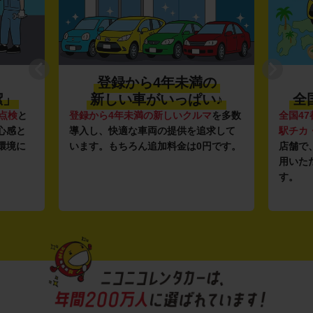
登録から4年未満の
潔」
新しい車がいっぱい♪
全
点検
と
登録から4年未満の新しいクルマ
を多数
全国47
心感と
導入し、快適な車両の提供を追求して
駅チカ
環境に
います。もちろん追加料金は0円です。
店舗で
用いた
す。