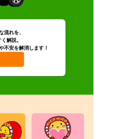
な流れを、
すく解説。
や不安を解消します！