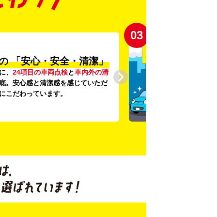
03
の
「安心・安全・清潔」
に、
24項目の車両点検
と
車内外の清
底。安心感と清潔感を感じていただ
にこだわっています。