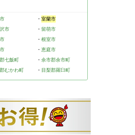
市
・
室蘭市
沢市
・
留萌市
市
・
根室市
市
・
恵庭市
郡七飯町
・
余市郡余市町
郡むかわ町
・
目梨郡羅臼町