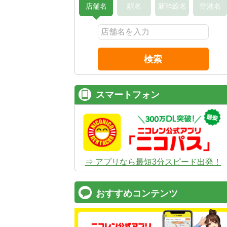
店舗名
駅名
新幹線名
空港名
検索
スマートフォン
⇒ アプリなら最短3分スピード出発！
おすすめコンテンツ