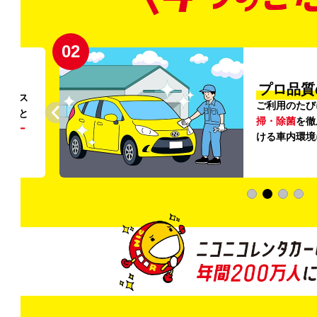
02
円〜
プロ品質
リンス
ご利用のたび
ること
掃・除菌
を徹
う
リー
ける車内環境