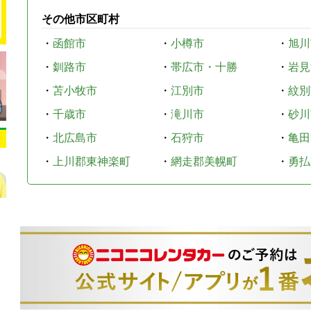
その他市区町村
・
函館市
・
小樽市
・
旭川
・
釧路市
・
帯広市・十勝
・
岩見
・
苫小牧市
・
江別市
・
紋別
・
千歳市
・
滝川市
・
砂川
・
北広島市
・
石狩市
・
亀田
・
上川郡東神楽町
・
網走郡美幌町
・
勇払