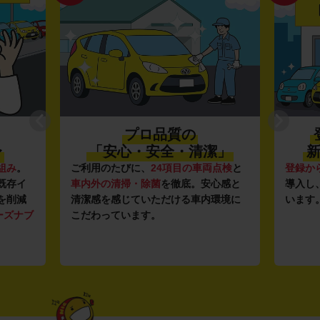
プロ品質の
〜
「安心・安全・清潔」
新
組み
。
ご利用のたびに、
24項目の車両点検
と
登録か
既存イ
車内外の清掃・除菌
を徹底。安心感と
導入し
を削減
清潔感を感じていただける車内環境に
います
ーズナブ
こだわっています。