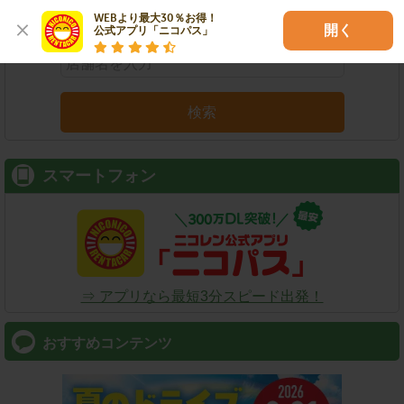
店舗名
駅名
新幹線名
空港名
WEBより最大30％お得！

開く
公式アプリ「ニコパス」
検索
スマートフォン
⇒ アプリなら最短3分スピード出発！
おすすめコンテンツ