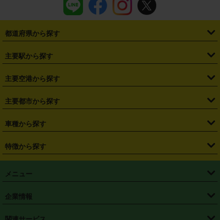
都道府県から探す
・
北海道
・
青森県
・
岩手県
・
宮城県
・
秋田県
・
山形県
主要駅から探す
・
福島県
・
東京都
・
神奈川県
・
埼玉県
・
千葉県
・
茨城県
・
札幌駅
・
仙台駅
・
新宿駅
・
池袋駅
・
渋谷駅
・
東京駅
主要空港から探す
・
栃木県
・
群馬県
・
山梨県
・
愛知県
・
静岡県
・
岐阜県
・
横浜駅
・
川崎駅
・
大宮駅
・
西船橋駅
・
柏駅
・
名古屋駅
・
新千歳空港
・
仙台空港
主要都市から探す
・
長野県
・
新潟県
・
富山県
・
石川県
・
福井県
・
大阪府
・
大阪駅
・
難波駅
・
三宮駅
・
京都駅
・
広島駅
・
博多駅
・
成田空港
・
羽田空港
・
兵庫県
・
京都府
・
滋賀県
・
和歌山県
・
奈良県
・
三重県
・
札幌市
・
仙台市
車種から探す
・
熊本駅
・
那覇空港駅
・
中部国際空港セントレア
・
関西国際空港
・
鳥取県
・
島根県
・
岡山県
・
広島県
・
山口県
・
徳島県
・
千葉市
・
さいたま市
・
軽自動車
・
コンパクトカー
・
ステーションワゴン・セダン
特徴から探す
・
大阪国際空港（伊丹空港）
・
神戸空港
・
香川県
・
愛媛県
・
高知県
・
福岡県
・
佐賀県
・
長崎県
・
横浜市
・
川崎市
・
ミニバン・ワンボックス
・
高級ミニバン・ワンボックス
・
SUV
・
岡山空港
・
徳島空港
・
ハイブリッド
・
宅配レンタカー
・
ETCカードレンタル
・
熊本県
・
大分県
・
宮崎県
・
鹿児島県
・
沖縄県
・
相模原市
・
新潟市
メニュー
・
軽トラック・商用バン
・
福岡空港
・
鹿児島空港
・
長期レンタル
・
深夜時間帯レンタル
・
免責補償プラス
・
静岡市
・
浜松市
・
・
トラック・バン
トップページ
・
はじめての方へ
・
ご利用案内
(タウンエースバン、ライトエースバン等)
企業情報
・
那覇空港
・
パーフェクト補償
・
スタッドレスタイヤ
・
直前予約
・
名古屋市
・
京都市
・
・
トラック・バン
ベストレート保証
・
予約から返却まで
・
・
店舗オリジナル
利用シーン別ガイ
(ハイエースバン・キャラバン等)
・
・
ニコパス(アプリ)
会社概要
・
ニュース
・
国際運転免許証
・
フランチャイズ募集
・
営業時間外返却サービス
・
個人情報保護
関連サービス
・
大阪市
・
堺市
ド