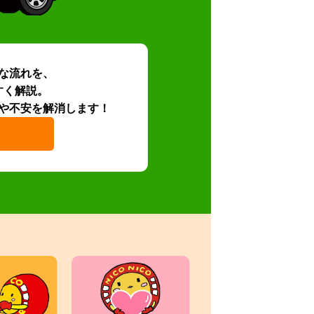
な流れを、
すく解説。
や不安を解消します！