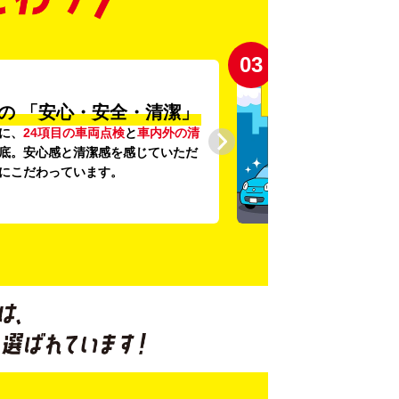
03
の
「安心・安全・清潔」
に、
24項目の車両点検
と
車内外の清
底。安心感と清潔感を感じていただ
にこだわっています。