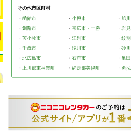
その他市区町村
・
函館市
・
小樽市
・
旭川
・
釧路市
・
帯広市・十勝
・
岩見
・
苫小牧市
・
江別市
・
紋別
・
千歳市
・
滝川市
・
砂川
・
北広島市
・
石狩市
・
亀田
・
上川郡東神楽町
・
網走郡美幌町
・
勇払