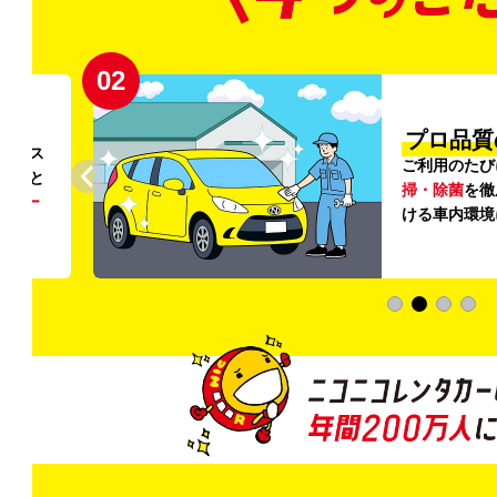
02
円〜
プロ品質
リンス
ご利用のたび
ること
掃・除菌
を徹
う
リー
ける車内環境