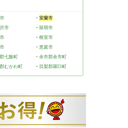
市
・
室蘭市
沢市
・
留萌市
市
・
根室市
市
・
恵庭市
郡七飯町
・
余市郡余市町
郡むかわ町
・
目梨郡羅臼町