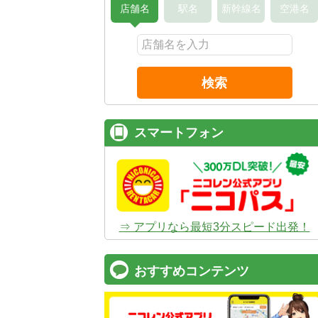
店舗名
駅名
新幹線名
空港名
検索
スマートフォン
⇒ アプリなら最短3分スピード出発！
おすすめコンテンツ