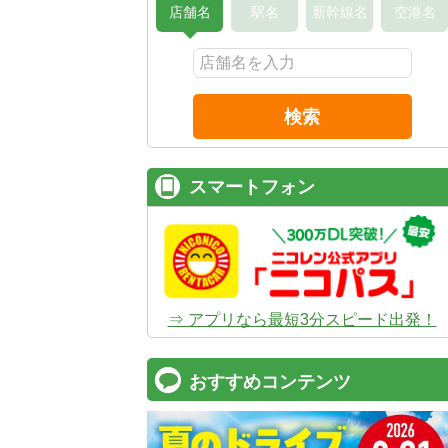
店舗名
駅名
新幹線名
空港名
検索
スマートフォン
⇒ アプリなら最短3分スピード出発！
おすすめコンテンツ