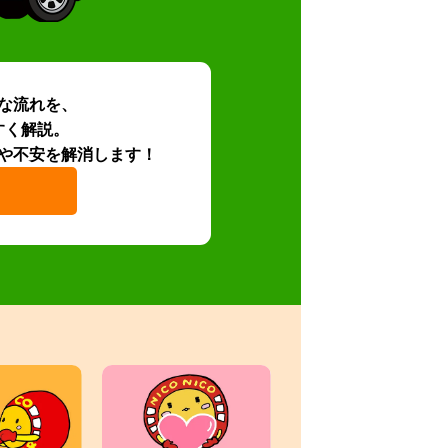
な流れを、
すく解説。
や不安を解消します！