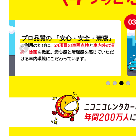
03
清潔」
新
外の清
登録から4年
いただ
快適な車両の
加料金は0円