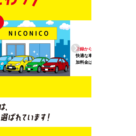
04
登録から4年未満の
しい車がいっぱい♪
未満の新しいクルマ
を多数導入し、
提供を追求しています。もちろん追
です。