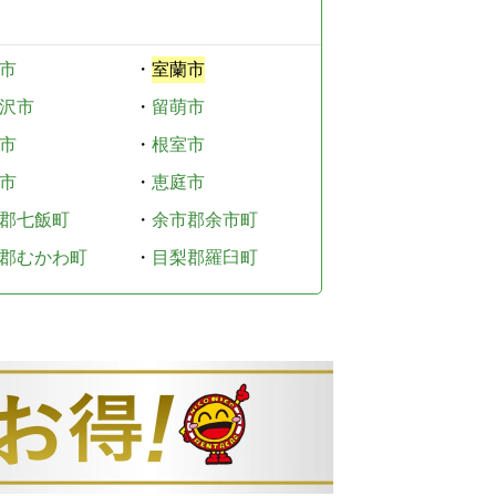
市
・
室蘭市
沢市
・
留萌市
市
・
根室市
市
・
恵庭市
郡七飯町
・
余市郡余市町
郡むかわ町
・
目梨郡羅臼町