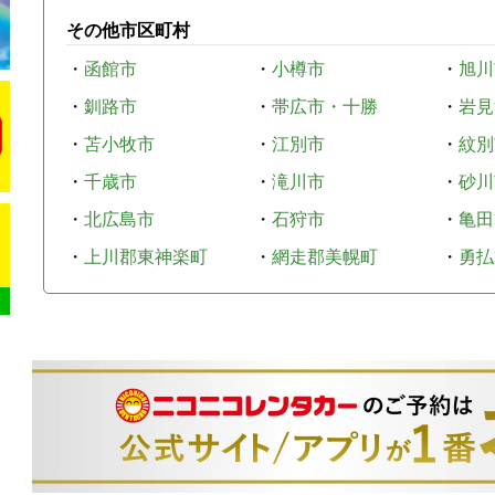
その他市区町村
・
函館市
・
小樽市
・
旭川
・
釧路市
・
帯広市・十勝
・
岩見
・
苫小牧市
・
江別市
・
紋別
・
千歳市
・
滝川市
・
砂川
・
北広島市
・
石狩市
・
亀田
・
上川郡東神楽町
・
網走郡美幌町
・
勇払