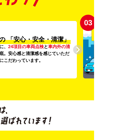
03
の
「安心・安全・清潔」
に、
24項目の車両点検
と
車内外の清
底。安心感と清潔感を感じていただ
にこだわっています。