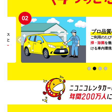
02
円〜
プロ品質
リンス
ご利用のたび
ること
掃・除菌
を徹
う
リー
ける車内環境