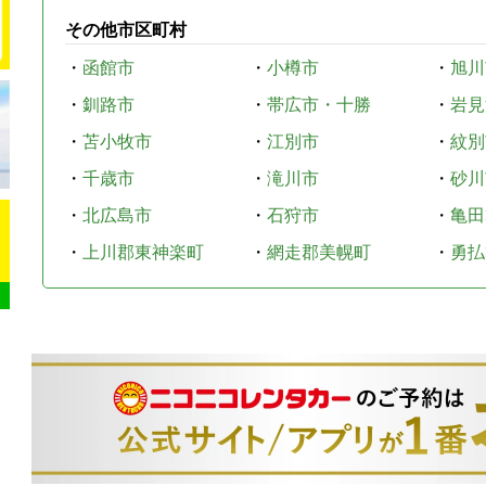
その他市区町村
・
函館市
・
小樽市
・
旭川
・
釧路市
・
帯広市・十勝
・
岩見
・
苫小牧市
・
江別市
・
紋別
・
千歳市
・
滝川市
・
砂川
・
北広島市
・
石狩市
・
亀田
・
上川郡東神楽町
・
網走郡美幌町
・
勇払