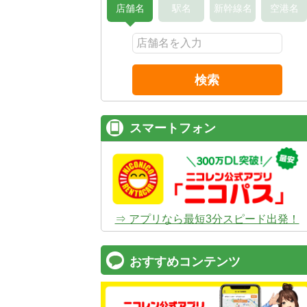
店舗名
駅名
新幹線名
空港名
検索
スマートフォン
⇒ アプリなら最短3分スピード出発！
おすすめコンテンツ