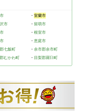
市
・
室蘭市
沢市
・
留萌市
市
・
根室市
市
・
恵庭市
郡七飯町
・
余市郡余市町
郡むかわ町
・
目梨郡羅臼町