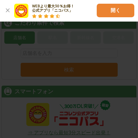
WEBより最大30％お得！

開く
公式アプリ「ニコパス」
こだわり条件で検索
店舗名
駅名
新幹線名
空港名
検索
スマートフォン
⇒ アプリなら最短3分スピード出発！