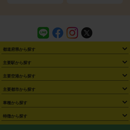
都道府県から探す
・
北海道
・
青森県
・
岩手県
・
宮城県
・
秋田県
・
山形県
主要駅から探す
・
福島県
・
東京都
・
神奈川県
・
埼玉県
・
千葉県
・
茨城県
・
札幌駅
・
仙台駅
・
新宿駅
・
池袋駅
・
渋谷駅
・
東京駅
主要空港から探す
・
栃木県
・
群馬県
・
山梨県
・
愛知県
・
静岡県
・
岐阜県
・
横浜駅
・
川崎駅
・
大宮駅
・
西船橋駅
・
柏駅
・
名古屋駅
・
新千歳空港
・
仙台空港
主要都市から探す
・
長野県
・
新潟県
・
富山県
・
石川県
・
福井県
・
大阪府
・
大阪駅
・
難波駅
・
三宮駅
・
京都駅
・
広島駅
・
博多駅
・
成田空港
・
羽田空港
・
兵庫県
・
京都府
・
滋賀県
・
和歌山県
・
奈良県
・
三重県
・
札幌市
・
仙台市
車種から探す
・
熊本駅
・
那覇空港駅
・
中部国際空港セントレア
・
関西国際空港
・
鳥取県
・
島根県
・
岡山県
・
広島県
・
山口県
・
徳島県
・
千葉市
・
さいたま市
・
軽自動車
・
コンパクトカー
・
ステーションワゴン・セダン
特徴から探す
・
大阪国際空港（伊丹空港）
・
神戸空港
・
香川県
・
愛媛県
・
高知県
・
福岡県
・
佐賀県
・
長崎県
・
横浜市
・
川崎市
・
ミニバン・ワンボックス
・
高級ミニバン・ワンボックス
・
SUV
・
岡山空港
・
徳島空港
・
ハイブリッド
・
宅配レンタカー
・
ETCカードレンタル
・
熊本県
・
大分県
・
宮崎県
・
鹿児島県
・
沖縄県
・
相模原市
・
新潟市