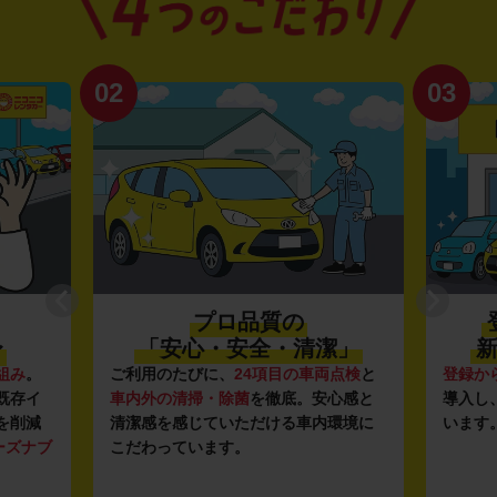
02
03
プロ品質の
〜
「安心・安全・清潔」
新
組み
。
ご利用のたびに、
24項目の車両点検
と
登録か
既存イ
車内外の清掃・除菌
を徹底。安心感と
導入し
を削減
清潔感を感じていただける車内環境に
います
ーズナブ
こだわっています。