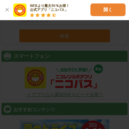
店舗名
駅名
新幹線名
空港名
WEBより最大30％お得！

開く
公式アプリ「ニコパス」
検索
スマートフォン
⇒ アプリなら最短3分スピード出発！
おすすめコンテンツ