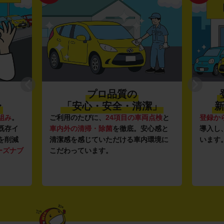
プロ品質の
〜
「安心・安全・清潔」
新
組み
。
ご利用のたびに、
24項目の車両点検
と
登録か
既存イ
車内外の清掃・除菌
を徹底。安心感と
導入し
を削減
清潔感を感じていただける車内環境に
います
ーズナブ
こだわっています。