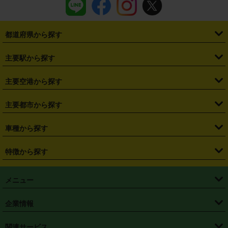
都道府県から探す
・
北海道
・
青森県
・
岩手県
・
宮城県
・
秋田県
・
山形県
主要駅から探す
・
福島県
・
東京都
・
神奈川県
・
埼玉県
・
千葉県
・
茨城県
・
札幌駅
・
仙台駅
・
新宿駅
・
池袋駅
・
渋谷駅
・
東京駅
主要空港から探す
・
栃木県
・
群馬県
・
山梨県
・
愛知県
・
静岡県
・
岐阜県
・
横浜駅
・
川崎駅
・
大宮駅
・
西船橋駅
・
柏駅
・
名古屋駅
・
新千歳空港
・
仙台空港
主要都市から探す
・
長野県
・
新潟県
・
富山県
・
石川県
・
福井県
・
大阪府
・
大阪駅
・
難波駅
・
三宮駅
・
京都駅
・
広島駅
・
博多駅
・
成田空港
・
羽田空港
・
兵庫県
・
京都府
・
滋賀県
・
和歌山県
・
奈良県
・
三重県
・
札幌市
・
仙台市
車種から探す
・
熊本駅
・
那覇空港駅
・
中部国際空港セントレア
・
関西国際空港
・
鳥取県
・
島根県
・
岡山県
・
広島県
・
山口県
・
徳島県
・
千葉市
・
さいたま市
・
軽自動車
・
コンパクトカー
・
ステーションワゴン・セダン
特徴から探す
・
大阪国際空港（伊丹空港）
・
神戸空港
・
香川県
・
愛媛県
・
高知県
・
福岡県
・
佐賀県
・
長崎県
・
横浜市
・
川崎市
・
ミニバン・ワンボックス
・
高級ミニバン・ワンボックス
・
SUV
・
岡山空港
・
徳島空港
・
ハイブリッド
・
宅配レンタカー
・
ETCカードレンタル
・
熊本県
・
大分県
・
宮崎県
・
鹿児島県
・
沖縄県
・
相模原市
・
新潟市
メニュー
・
軽トラック・商用バン
・
福岡空港
・
鹿児島空港
・
長期レンタル
・
深夜時間帯レンタル
・
免責補償プラス
・
静岡市
・
浜松市
・
・
トラック・バン
トップページ
・
はじめての方へ
・
ご利用案内
(タウンエースバン、ライトエースバン等)
企業情報
・
那覇空港
・
パーフェクト補償
・
スタッドレスタイヤ
・
直前予約
・
名古屋市
・
京都市
・
・
トラック・バン
ベストレート保証
・
予約から返却まで
・
・
店舗オリジナル
利用シーン別ガイ
(ハイエースバン・キャラバン等)
・
・
ニコパス(アプリ)
会社概要
・
ニュース
・
国際運転免許証
・
フランチャイズ募集
・
営業時間外返却サービス
・
個人情報保護
関連サービス
・
大阪市
・
堺市