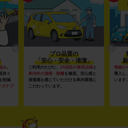
プロ品質の
〜
「安心・安全・清潔」
新
組み
。
ご利用のたびに、
24項目の車両点検
と
登録か
既存イ
車内外の清掃・除菌
を徹底。安心感と
導入し
を削減
清潔感を感じていただける車内環境に
います
ーズナブ
こだわっています。