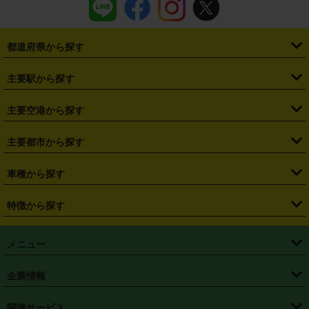
都道府県から探す
・
北海道
・
青森県
・
岩手県
・
宮城県
・
秋田県
・
山形県
主要駅から探す
・
福島県
・
東京都
・
神奈川県
・
埼玉県
・
千葉県
・
茨城県
・
札幌駅
・
仙台駅
・
新宿駅
・
池袋駅
・
渋谷駅
・
東京駅
主要空港から探す
・
栃木県
・
群馬県
・
山梨県
・
愛知県
・
静岡県
・
岐阜県
・
横浜駅
・
川崎駅
・
大宮駅
・
西船橋駅
・
柏駅
・
名古屋駅
・
新千歳空港
・
仙台空港
主要都市から探す
・
長野県
・
新潟県
・
富山県
・
石川県
・
福井県
・
大阪府
・
大阪駅
・
難波駅
・
三宮駅
・
京都駅
・
広島駅
・
博多駅
・
成田空港
・
羽田空港
・
兵庫県
・
京都府
・
滋賀県
・
和歌山県
・
奈良県
・
三重県
・
札幌市
・
仙台市
車種から探す
・
熊本駅
・
那覇空港駅
・
中部国際空港セントレア
・
関西国際空港
・
鳥取県
・
島根県
・
岡山県
・
広島県
・
山口県
・
徳島県
・
千葉市
・
さいたま市
・
軽自動車
・
コンパクトカー
・
ステーションワゴン・セダン
特徴から探す
・
大阪国際空港（伊丹空港）
・
神戸空港
・
香川県
・
愛媛県
・
高知県
・
福岡県
・
佐賀県
・
長崎県
・
横浜市
・
川崎市
・
ミニバン・ワンボックス
・
高級ミニバン・ワンボックス
・
SUV
・
岡山空港
・
徳島空港
・
ハイブリッド
・
宅配レンタカー
・
ETCカードレンタル
・
熊本県
・
大分県
・
宮崎県
・
鹿児島県
・
沖縄県
・
相模原市
・
新潟市
メニュー
・
軽トラック・商用バン
・
福岡空港
・
鹿児島空港
・
長期レンタル
・
深夜時間帯レンタル
・
免責補償プラス
・
静岡市
・
浜松市
・
・
トラック・バン
トップページ
・
はじめての方へ
・
ご利用案内
(タウンエースバン、ライトエースバン等)
企業情報
・
那覇空港
・
パーフェクト補償
・
スタッドレスタイヤ
・
直前予約
・
名古屋市
・
京都市
・
・
トラック・バン
ベストレート保証
・
予約から返却まで
・
・
店舗オリジナル
利用シーン別ガイ
(ハイエースバン・キャラバン等)
・
・
ニコパス(アプリ)
会社概要
・
ニュース
・
国際運転免許証
・
フランチャイズ募集
・
営業時間外返却サービス
・
個人情報保護
関連サービス
・
大阪市
・
堺市
ド