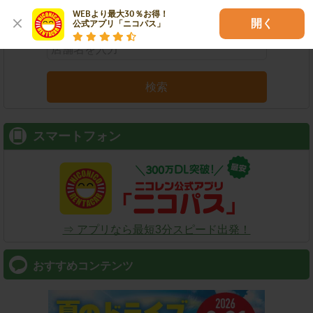
店舗名
駅名
新幹線名
空港名
WEBより最大30％お得！

開く
公式アプリ「ニコパス」
検索
スマートフォン
⇒ アプリなら最短3分スピード出発！
おすすめコンテンツ