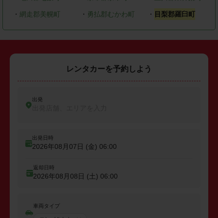
・
網走郡美幌町
・
勇払郡むかわ町
・
目梨郡羅臼町
レンタカーを予約しよう
出発
出発店舗、エリアを入力
出発日時
2026年08月07日 (金)
06:00
返却日時
2026年08月08日 (土)
06:00
車両タイプ