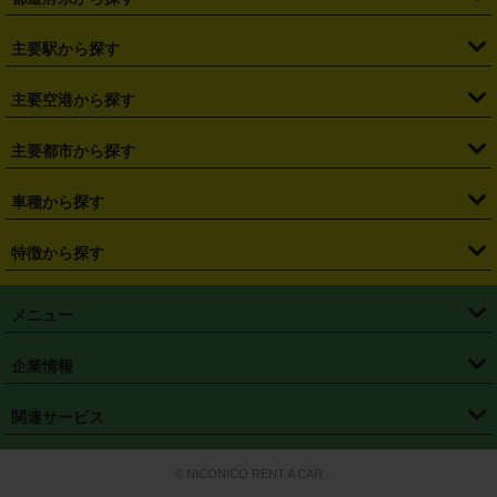
・
北海道
・
青森県
・
岩手県
・
宮城県
・
秋田県
・
山形県
主要駅から探す
・
福島県
・
東京都
・
神奈川県
・
埼玉県
・
千葉県
・
茨城県
・
札幌駅
・
仙台駅
・
新宿駅
・
池袋駅
・
渋谷駅
・
東京駅
主要空港から探す
・
栃木県
・
群馬県
・
山梨県
・
愛知県
・
静岡県
・
岐阜県
・
横浜駅
・
川崎駅
・
大宮駅
・
西船橋駅
・
柏駅
・
名古屋駅
・
新千歳空港
・
仙台空港
主要都市から探す
・
長野県
・
新潟県
・
富山県
・
石川県
・
福井県
・
大阪府
・
大阪駅
・
難波駅
・
三宮駅
・
京都駅
・
広島駅
・
博多駅
・
成田空港
・
羽田空港
・
兵庫県
・
京都府
・
滋賀県
・
和歌山県
・
奈良県
・
三重県
・
札幌市
・
仙台市
車種から探す
・
熊本駅
・
那覇空港駅
・
中部国際空港セントレア
・
関西国際空港
・
鳥取県
・
島根県
・
岡山県
・
広島県
・
山口県
・
徳島県
・
千葉市
・
さいたま市
・
軽自動車
・
コンパクトカー
・
ステーションワゴン・セダン
特徴から探す
・
大阪国際空港（伊丹空港）
・
神戸空港
・
香川県
・
愛媛県
・
高知県
・
福岡県
・
佐賀県
・
長崎県
・
横浜市
・
川崎市
・
ミニバン・ワンボックス
・
高級ミニバン・ワンボックス
・
SUV
・
岡山空港
・
徳島空港
・
ハイブリッド
・
宅配レンタカー
・
ETCカードレンタル
・
熊本県
・
大分県
・
宮崎県
・
鹿児島県
・
沖縄県
・
相模原市
・
新潟市
メニュー
・
軽トラック・商用バン
・
福岡空港
・
鹿児島空港
・
長期レンタル
・
深夜時間帯レンタル
・
免責補償プラス
・
静岡市
・
浜松市
・
・
トラック・バン
トップページ
・
はじめての方へ
・
ご利用案内
(タウンエースバン、ライトエースバン等)
企業情報
・
那覇空港
・
パーフェクト補償
・
スタッドレスタイヤ
・
直前予約
・
名古屋市
・
京都市
・
・
トラック・バン
ベストレート保証
・
予約から返却まで
・
・
店舗オリジナル
利用シーン別ガイ
(ハイエースバン・キャラバン等)
・
・
ニコパス(アプリ)
会社概要
・
ニュース
・
国際運転免許証
・
フランチャイズ募集
・
営業時間外返却サービス
・
個人情報保護
関連サービス
・
大阪市
・
堺市
ド
・
・
レッカー搬送サービス
カスタマーハラスメントに対する基本方針
・
神戸市
・
岡山市
・
・
車種・料金
カーリースなら「定額ニコノリパック」
・
店舗を探す
・
キャンペーン
© NICONICO RENT A CAR
・
特定商取引法に基づく表記
・
旅行業約款
・
広島市
・
北九州市
・
・
会員特典
超短期カーリースの「ニコリース」
・
選ばれる理由
・
安心・安全への取