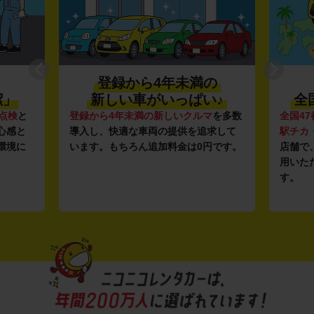
登録から4年未満の
潔」
新しい車がいっぱい♪
全
点検
と
登録から4年未満の新しいクルマ
を多数
全国47
心感と
導入し、快適な車両の提供を追求して
駅チカ
環境に
います。もちろん追加料金は0円です。
店舗で
用いた
す。