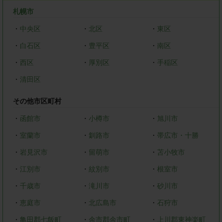
札幌市
・
中央区
・
北区
・
東区
・
白石区
・
豊平区
・
南区
・
西区
・
厚別区
・
手稲区
・
清田区
その他市区町村
・
函館市
・
小樽市
・
旭川市
・
室蘭市
・
釧路市
・
帯広市・十勝
・
岩見沢市
・
留萌市
・
苫小牧市
・
江別市
・
紋別市
・
根室市
・
千歳市
・
滝川市
・
砂川市
・
恵庭市
・
北広島市
・
石狩市
・
亀田郡七飯町
・
余市郡余市町
・
上川郡東神楽町