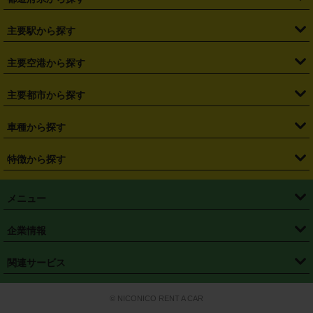
・
北海道
・
青森県
・
岩手県
・
宮城県
・
秋田県
・
山形県
主要駅から探す
・
福島県
・
東京都
・
神奈川県
・
埼玉県
・
千葉県
・
茨城県
・
札幌駅
・
仙台駅
・
新宿駅
・
池袋駅
・
渋谷駅
・
東京駅
主要空港から探す
・
栃木県
・
群馬県
・
山梨県
・
愛知県
・
静岡県
・
岐阜県
・
横浜駅
・
川崎駅
・
大宮駅
・
西船橋駅
・
柏駅
・
名古屋駅
・
新千歳空港
・
仙台空港
主要都市から探す
・
長野県
・
新潟県
・
富山県
・
石川県
・
福井県
・
大阪府
・
大阪駅
・
難波駅
・
三宮駅
・
京都駅
・
広島駅
・
博多駅
・
成田空港
・
羽田空港
・
兵庫県
・
京都府
・
滋賀県
・
和歌山県
・
奈良県
・
三重県
・
札幌市
・
仙台市
車種から探す
・
熊本駅
・
那覇空港駅
・
中部国際空港セントレア
・
関西国際空港
・
鳥取県
・
島根県
・
岡山県
・
広島県
・
山口県
・
徳島県
・
千葉市
・
さいたま市
・
軽自動車
・
コンパクトカー
・
ステーションワゴン・セダン
特徴から探す
・
大阪国際空港（伊丹空港）
・
神戸空港
・
香川県
・
愛媛県
・
高知県
・
福岡県
・
佐賀県
・
長崎県
・
横浜市
・
川崎市
・
ミニバン・ワンボックス
・
高級ミニバン・ワンボックス
・
SUV
・
岡山空港
・
徳島空港
・
ハイブリッド
・
宅配レンタカー
・
ETCカードレンタル
・
熊本県
・
大分県
・
宮崎県
・
鹿児島県
・
沖縄県
・
相模原市
・
新潟市
メニュー
・
軽トラック・商用バン
・
福岡空港
・
鹿児島空港
・
長期レンタル
・
深夜時間帯レンタル
・
免責補償プラス
・
静岡市
・
浜松市
・
・
トラック・バン
トップページ
・
はじめての方へ
・
ご利用案内
(タウンエースバン、ライトエースバン等)
企業情報
・
那覇空港
・
パーフェクト補償
・
スタッドレスタイヤ
・
直前予約
・
名古屋市
・
京都市
・
・
トラック・バン
ベストレート保証
・
予約から返却まで
・
・
店舗オリジナル
利用シーン別ガイ
(ハイエースバン・キャラバン等)
・
・
ニコパス(アプリ)
会社概要
・
ニュース
・
国際運転免許証
・
フランチャイズ募集
・
営業時間外返却サービス
・
個人情報保護
関連サービス
・
大阪市
・
堺市
ド
・
・
レッカー搬送サービス
カスタマーハラスメントに対する基本方針
・
神戸市
・
岡山市
・
・
車種・料金
カーリースなら「定額ニコノリパック」
・
店舗を探す
・
キャンペーン
© NICONICO RENT A CAR
・
特定商取引法に基づく表記
・
旅行業約款
・
広島市
・
北九州市
・
・
会員特典
超短期カーリースの「ニコリース」
・
選ばれる理由
・
安心・安全への取