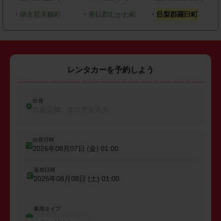
・
網走郡美幌町
・
勇払郡むかわ町
・
目梨郡羅臼町
レンタカーを予約しよう
出発
出発店舗、エリアを入力
出発日時
2026年08月07日 (金)
01:00
返却日時
2026年08月08日 (土)
01:00
車両タイプ