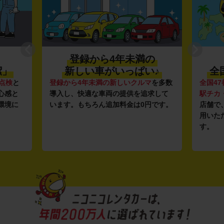
登録から4年未満の
潔」
新しい車がいっぱい♪
全
点検
と
登録から4年未満の新しいクルマ
を多数
全国47
心感と
導入し、快適な車両の提供を追求して
駅チカ
環境に
います。もちろん追加料金は0円です。
店舗で
用いた
す。