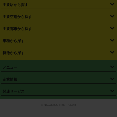
・
北海道
・
青森県
・
岩手県
・
宮城県
・
秋田県
・
山形県
主要駅から探す
・
福島県
・
東京都
・
神奈川県
・
埼玉県
・
千葉県
・
茨城県
・
札幌駅
・
仙台駅
・
新宿駅
・
池袋駅
・
渋谷駅
・
東京駅
主要空港から探す
・
栃木県
・
群馬県
・
山梨県
・
愛知県
・
静岡県
・
岐阜県
・
横浜駅
・
川崎駅
・
大宮駅
・
西船橋駅
・
柏駅
・
名古屋駅
・
新千歳空港
・
仙台空港
主要都市から探す
・
長野県
・
新潟県
・
富山県
・
石川県
・
福井県
・
大阪府
・
大阪駅
・
難波駅
・
三宮駅
・
京都駅
・
広島駅
・
博多駅
・
成田空港
・
羽田空港
・
兵庫県
・
京都府
・
滋賀県
・
和歌山県
・
奈良県
・
三重県
・
札幌市
・
仙台市
車種から探す
・
熊本駅
・
那覇空港駅
・
中部国際空港セントレア
・
関西国際空港
・
鳥取県
・
島根県
・
岡山県
・
広島県
・
山口県
・
徳島県
・
千葉市
・
さいたま市
・
軽自動車
・
コンパクトカー
・
ステーションワゴン・セダン
特徴から探す
・
大阪国際空港（伊丹空港）
・
神戸空港
・
香川県
・
愛媛県
・
高知県
・
福岡県
・
佐賀県
・
長崎県
・
横浜市
・
川崎市
・
ミニバン・ワンボックス
・
高級ミニバン・ワンボックス
・
SUV
・
岡山空港
・
徳島空港
・
ハイブリッド
・
宅配レンタカー
・
ETCカードレンタル
・
熊本県
・
大分県
・
宮崎県
・
鹿児島県
・
沖縄県
・
相模原市
・
新潟市
メニュー
・
軽トラック・商用バン
・
福岡空港
・
鹿児島空港
・
長期レンタル
・
深夜時間帯レンタル
・
免責補償プラス
・
静岡市
・
浜松市
・
・
トラック・バン
トップページ
・
はじめての方へ
・
ご利用案内
(タウンエースバン、ライトエースバン等)
企業情報
・
那覇空港
・
パーフェクト補償
・
スタッドレスタイヤ
・
直前予約
・
名古屋市
・
京都市
・
・
トラック・バン
ベストレート保証
・
予約から返却まで
・
・
店舗オリジナル
利用シーン別ガイ
(ハイエースバン・キャラバン等)
・
・
ニコパス(アプリ)
会社概要
・
ニュース
・
国際運転免許証
・
フランチャイズ募集
・
営業時間外返却サービス
・
個人情報保護
関連サービス
・
大阪市
・
堺市
ド
・
・
レッカー搬送サービス
カスタマーハラスメントに対する基本方針
・
神戸市
・
岡山市
・
・
車種・料金
カーリースなら「定額ニコノリパック」
・
店舗を探す
・
キャンペーン
© NICONICO RENT A CAR
・
特定商取引法に基づく表記
・
旅行業約款
・
広島市
・
北九州市
・
・
会員特典
超短期カーリースの「ニコリース」
・
選ばれる理由
・
安心・安全への取
り組み