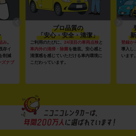
プロ品質の
〜
「安心・安全・清潔」
新
組み
。
ご利用のたびに、
24項目の車両点検
と
登録か
既存イ
車内外の清掃・除菌
を徹底。安心感と
導入し
を削減
清潔感を感じていただける車内環境に
います
ーズナブ
こだわっています。