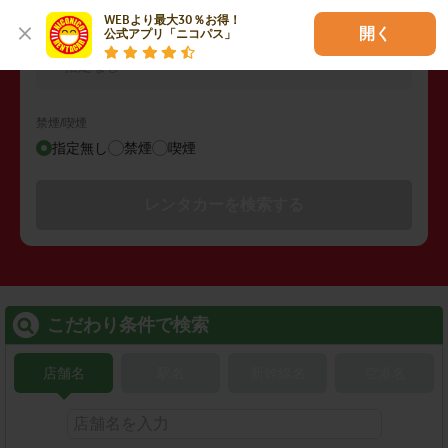
WEBより最大30％お得！

開く
公式アプリ「ニコパス」
その他の検索条件
指定なし
禁煙/喫煙
指定無し
禁煙
喫煙
レンタカーを検索する
こだわり条件で検索
店舗名
駅名
新幹線名
空港名