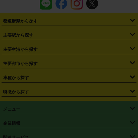
都道府県から探す
・
北海道
・
青森県
・
岩手県
・
宮城県
・
秋田県
・
山形県
主要駅から探す
・
福島県
・
東京都
・
神奈川県
・
埼玉県
・
千葉県
・
茨城県
・
札幌駅
・
仙台駅
・
新宿駅
・
池袋駅
・
渋谷駅
・
東京駅
主要空港から探す
・
栃木県
・
群馬県
・
山梨県
・
愛知県
・
静岡県
・
岐阜県
・
横浜駅
・
川崎駅
・
大宮駅
・
西船橋駅
・
柏駅
・
名古屋駅
・
新千歳空港
・
仙台空港
主要都市から探す
・
長野県
・
新潟県
・
富山県
・
石川県
・
福井県
・
大阪府
・
大阪駅
・
難波駅
・
三宮駅
・
京都駅
・
広島駅
・
博多駅
・
成田空港
・
羽田空港
・
兵庫県
・
京都府
・
滋賀県
・
和歌山県
・
奈良県
・
三重県
・
札幌市
・
仙台市
車種から探す
・
熊本駅
・
那覇空港駅
・
中部国際空港セントレア
・
関西国際空港
・
鳥取県
・
島根県
・
岡山県
・
広島県
・
山口県
・
徳島県
・
千葉市
・
さいたま市
・
軽自動車
・
コンパクトカー
・
ステーションワゴン・セダン
特徴から探す
・
大阪国際空港（伊丹空港）
・
神戸空港
・
香川県
・
愛媛県
・
高知県
・
福岡県
・
佐賀県
・
長崎県
・
横浜市
・
川崎市
・
ミニバン・ワンボックス
・
高級ミニバン・ワンボックス
・
SUV
・
岡山空港
・
徳島空港
・
ハイブリッド
・
宅配レンタカー
・
ETCカードレンタル
・
熊本県
・
大分県
・
宮崎県
・
鹿児島県
・
沖縄県
・
相模原市
・
新潟市
メニュー
・
軽トラック・商用バン
・
福岡空港
・
鹿児島空港
・
長期レンタル
・
深夜時間帯レンタル
・
免責補償プラス
・
静岡市
・
浜松市
・
・
トラック・バン
トップページ
・
はじめての方へ
・
ご利用案内
(タウンエースバン、ライトエースバン等)
企業情報
・
那覇空港
・
パーフェクト補償
・
スタッドレスタイヤ
・
直前予約
・
名古屋市
・
京都市
・
・
トラック・バン
ベストレート保証
・
予約から返却まで
・
・
店舗オリジナル
利用シーン別ガイ
(ハイエースバン・キャラバン等)
・
・
ニコパス(アプリ)
会社概要
・
ニュース
・
国際運転免許証
・
フランチャイズ募集
・
営業時間外返却サービス
・
個人情報保護
関連サービス
・
大阪市
・
堺市