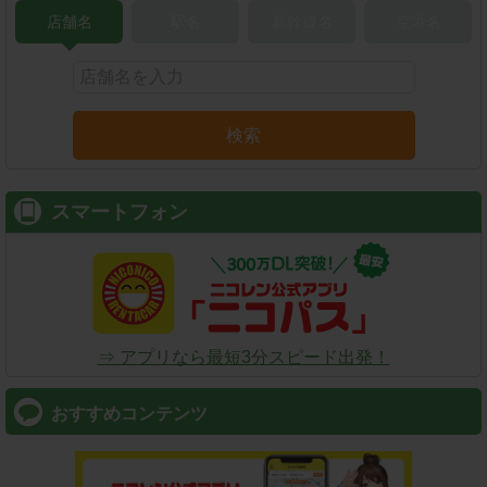
店舗名
駅名
新幹線名
空港名
検索
スマートフォン
⇒ アプリなら最短3分スピード出発！
おすすめコンテンツ