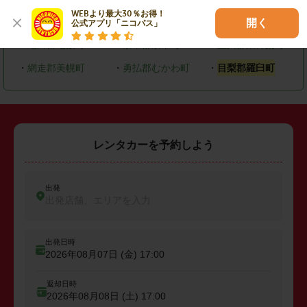
WEBより最大30％お得！

・
恵庭市
・
北広島市
・
石狩市
開く
公式アプリ「ニコパス」
・
亀田郡七飯町
・
余市郡余市町
・
上川郡東神楽町
・
網走郡美幌町
・
勇払郡むかわ町
・
目梨郡羅臼町
レンタカーを予約しよう
出発
出発店舗、エリアを入力
出発日時
2026年08月07日 (金)
17:00
返却日時
2026年08月08日 (土)
17:00