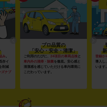
プロ品質の
〜
「安心・安全・清潔」
新
組み
。
ご利用のたびに、
24項目の車両点検
と
登録か
既存イ
車内外の清掃・除菌
を徹底。安心感と
導入し
を削減
清潔感を感じていただける車内環境に
います
ーズナブ
こだわっています。