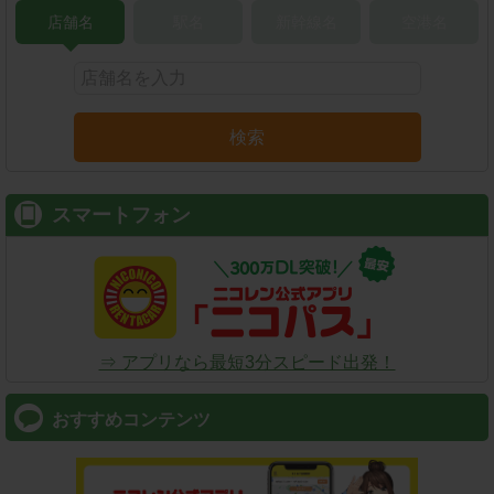
店舗名
駅名
新幹線名
空港名
検索
スマートフォン
⇒ アプリなら最短3分スピード出発！
おすすめコンテンツ