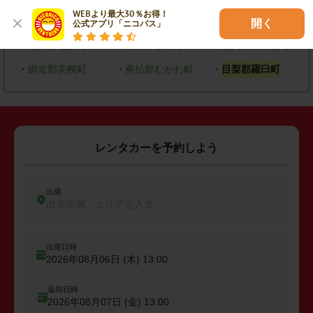
WEBより最大30％お得！

・
恵庭市
・
北広島市
・
石狩市
開く
公式アプリ「ニコパス」
・
亀田郡七飯町
・
余市郡余市町
・
上川郡東神楽町
・
網走郡美幌町
・
勇払郡むかわ町
・
目梨郡羅臼町
レンタカーを予約しよう
出発
出発店舗、エリアを入力
出発日時
2026年08月06日 (木)
13:00
返却日時
2026年08月07日 (金)
13:00