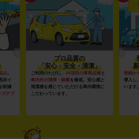
プロ品質の
〜
「安心・安全・清潔」
新
組み
。
ご利用のたびに、
24項目の車両点検
と
登録か
既存イ
車内外の清掃・除菌
を徹底。安心感と
導入し
を削減
清潔感を感じていただける車内環境に
います
ーズナブ
こだわっています。