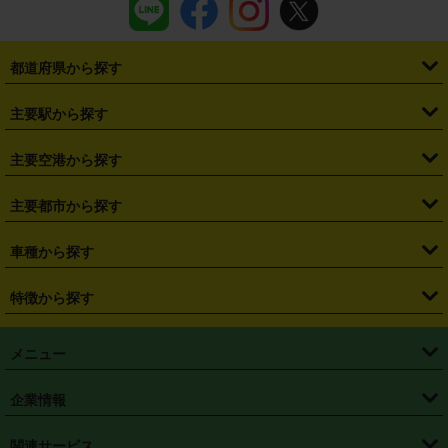
都道府県から探す
・
北海道
・
青森県
・
岩手県
・
宮城県
・
秋田県
・
山形県
主要駅から探す
・
福島県
・
東京都
・
神奈川県
・
埼玉県
・
千葉県
・
茨城県
・
札幌駅
・
仙台駅
・
新宿駅
・
池袋駅
・
渋谷駅
・
東京駅
主要空港から探す
・
栃木県
・
群馬県
・
山梨県
・
愛知県
・
静岡県
・
岐阜県
・
横浜駅
・
川崎駅
・
大宮駅
・
西船橋駅
・
柏駅
・
名古屋駅
・
新千歳空港
・
仙台空港
主要都市から探す
・
長野県
・
新潟県
・
富山県
・
石川県
・
福井県
・
大阪府
・
大阪駅
・
難波駅
・
三宮駅
・
京都駅
・
広島駅
・
博多駅
・
成田空港
・
羽田空港
・
兵庫県
・
京都府
・
滋賀県
・
和歌山県
・
奈良県
・
三重県
・
札幌市
・
仙台市
車種から探す
・
熊本駅
・
那覇空港駅
・
中部国際空港セントレア
・
関西国際空港
・
鳥取県
・
島根県
・
岡山県
・
広島県
・
山口県
・
徳島県
・
千葉市
・
さいたま市
・
軽自動車
・
コンパクトカー
・
ステーションワゴン・セダン
特徴から探す
・
大阪国際空港（伊丹空港）
・
神戸空港
・
香川県
・
愛媛県
・
高知県
・
福岡県
・
佐賀県
・
長崎県
・
横浜市
・
川崎市
・
ミニバン・ワンボックス
・
高級ミニバン・ワンボックス
・
SUV
・
岡山空港
・
徳島空港
・
ハイブリッド
・
宅配レンタカー
・
ETCカードレンタル
・
熊本県
・
大分県
・
宮崎県
・
鹿児島県
・
沖縄県
・
相模原市
・
新潟市
メニュー
・
軽トラック・商用バン
・
福岡空港
・
鹿児島空港
・
長期レンタル
・
深夜時間帯レンタル
・
免責補償プラス
・
静岡市
・
浜松市
・
・
トラック・バン
トップページ
・
はじめての方へ
・
ご利用案内
(タウンエースバン、ライトエースバン等)
企業情報
・
那覇空港
・
パーフェクト補償
・
スタッドレスタイヤ
・
直前予約
・
名古屋市
・
京都市
・
・
トラック・バン
ベストレート保証
・
予約から返却まで
・
・
店舗オリジナル
利用シーン別ガイ
(ハイエースバン・キャラバン等)
・
・
ニコパス(アプリ)
会社概要
・
ニュース
・
国際運転免許証
・
フランチャイズ募集
・
営業時間外返却サービス
・
個人情報保護
関連サービス
・
大阪市
・
堺市