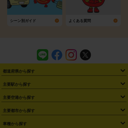
シーン別ガイド
よくある質問
都道府県から探す
・
北海道
・
青森県
・
岩手県
・
宮城県
・
秋田県
・
山形県
主要駅から探す
・
福島県
・
東京都
・
神奈川県
・
埼玉県
・
千葉県
・
茨城県
・
札幌駅
・
仙台駅
・
新宿駅
・
池袋駅
・
渋谷駅
・
東京駅
主要空港から探す
・
栃木県
・
群馬県
・
山梨県
・
愛知県
・
静岡県
・
岐阜県
・
横浜駅
・
川崎駅
・
大宮駅
・
西船橋駅
・
柏駅
・
名古屋駅
・
新千歳空港
・
仙台空港
主要都市から探す
・
長野県
・
新潟県
・
富山県
・
石川県
・
福井県
・
大阪府
・
大阪駅
・
難波駅
・
三宮駅
・
京都駅
・
広島駅
・
博多駅
・
成田空港
・
羽田空港
・
兵庫県
・
京都府
・
滋賀県
・
和歌山県
・
奈良県
・
三重県
・
札幌市
・
仙台市
車種から探す
・
熊本駅
・
那覇空港駅
・
中部国際空港セントレア
・
関西国際空港