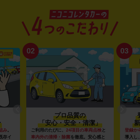
02
03
プロ品質の
〜
「安心・安全・清潔」
新
組み
。
ご利用のたびに、
24項目の車両点検
と
登録か
既存イ
車内外の清掃・除菌
を徹底。安心感と
導入し