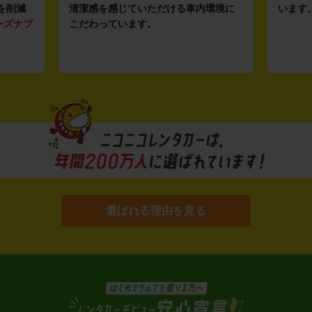
を削減
清潔感を感じていただける車内環境に
います
ーズナブ
こだわっています。
選ばれる理由を見る