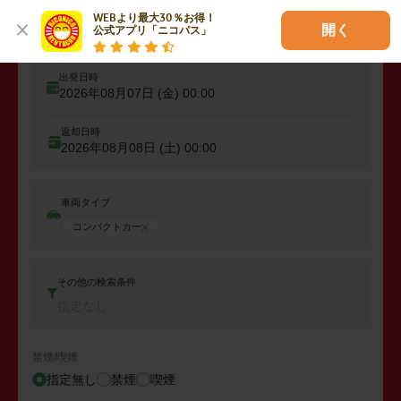
出発
WEBより最大30％お得！

出発店舗、エリアを入力
開く
公式アプリ「ニコパス」
出発日時
2026年08月07日 (金)
00:00
返却日時
2026年08月08日 (土)
00:00
車両タイプ
コンパクトカー
その他の検索条件
指定なし
禁煙/喫煙
指定無し
禁煙
喫煙