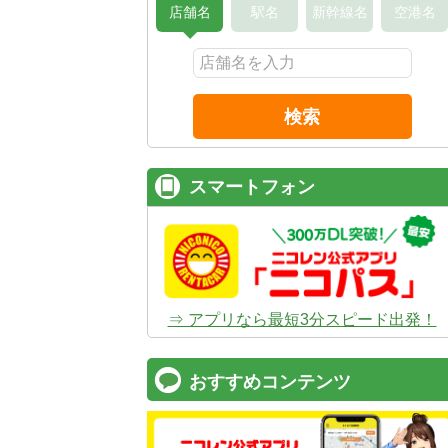
店舗名
駅名
新幹線名
空港名
検索
スマートフォン
⇒ アプリなら最短3分スピード出発！
おすすめコンテンツ