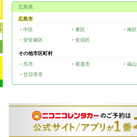
広島県
広島市
・
中区
・
東区
・
南区
・
安佐南区
・
佐伯区
その他市区町村
・
呉市
・
尾道市
・
福山
・
廿日市市