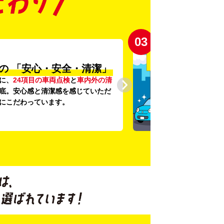
03
の
「安心・安全・清潔」
に、
24項目の車両点検
と
車内外の清
底。安心感と清潔感を感じていただ
にこだわっています。