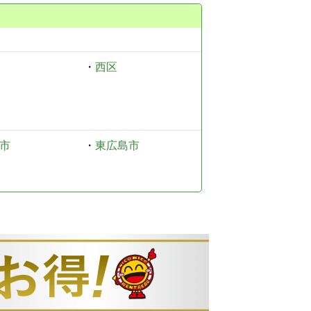
・
西区
市
・
東広島市