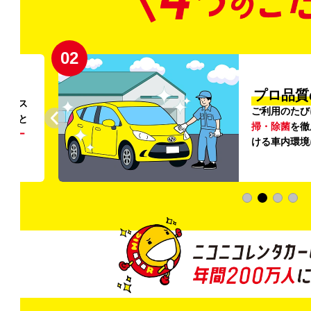
02
円〜
プロ品質
リンス
ご利用のたび
ること
掃・除菌
を徹
う
リー
ける車内環境