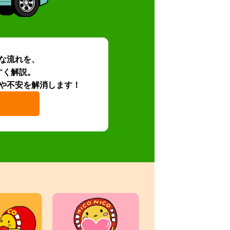
な流れを、
すく解説。
や不安を解消します！