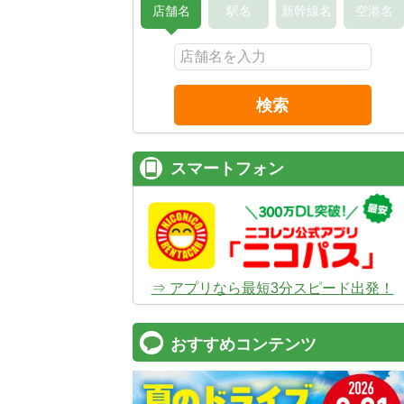
店舗名
駅名
新幹線名
空港名
検索
スマートフォン
⇒ アプリなら最短3分スピード出発！
おすすめコンテンツ