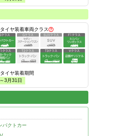
タイヤ装着車両クラス
タイヤ装着期間
～
3
月
31
日
ンパクトカー
V