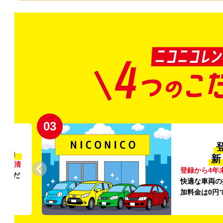
03
清潔」
新
外の清
登録から4年
いただ
快適な車両の
加料金は0円