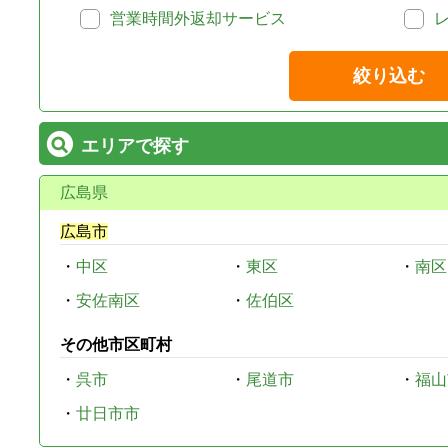
営業時間外返却サービス
絞り込む
エリアで探す
広島県
広島市
・
中区
・
東区
・
南区
・
安佐南区
・
佐伯区
その他市区町村
・
呉市
・
尾道市
・
福山
・
廿日市市